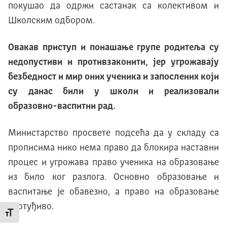
покушао да одржи састанак са колективом и
Школским одбором.
Овакав приступ и понашање групе родитеља су
недопустиви и противзаконити, јер угрожавају
безбедност и мир оних ученика и запослених који
су данас били у школи и реализовали
образовно-васпитни рад.
Министарство просвете подсећа да у складу са
прописима нико нема право да блокира наставни
процес и угрожава право ученика на образовање
из било ког разлога. Основно образовање и
васпитање је обавезно, а право на образовање
неотуђиво.
Промени величину слова