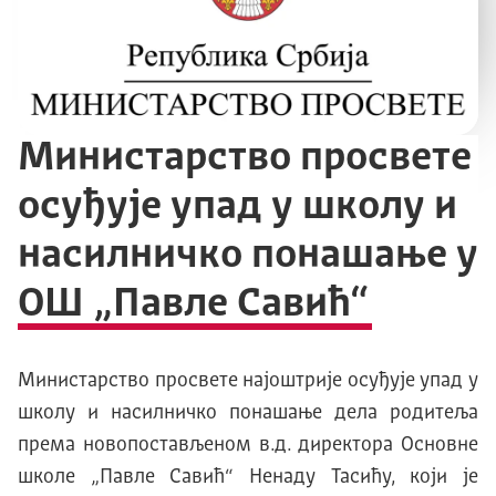
Министарство просвете
осуђује упад у школу и
насилничко понашање у
ОШ „Павле Савић“
Министарство просвете најоштрије осуђује упад у
школу и насилничко понашање дела родитеља
према новопостављеном в.д. директора Основне
школе „Павле Савић“ Ненаду Тасићу, који је