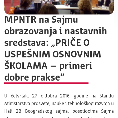
MPNTR na Sajmu
obrazovanja i nastavnih
sredstava: „PRIČE O
USPEŠNIM OSNOVNIM
ŠKOLAMA – primeri
dobre prakse“
U četvrtak, 27. oktobra 2016. godine na štandu
Ministarstva prosvete, nauke i tehnološkog razvoja
u
Hali 2B Beogradskog sajma, posetiocima Sajma