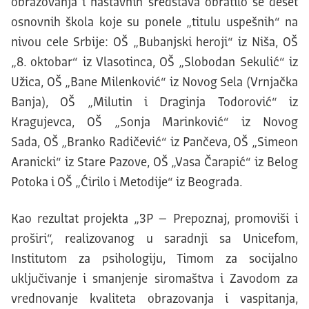
obrazovanja i nastavnih sredstava obratilo se deset
osnovnih škola koje su ponele „titulu uspešnih“ na
nivou cele Srbije: OŠ „Bubanjski heroji“ iz Niša, OŠ
„8. oktobar“ iz Vlasotinca, OŠ „Slobodan Sekulić“ iz
Užica, OŠ „Bane Milenković“ iz Novog Sela (Vrnjačka
Banja), OŠ „Milutin i Draginja Todorović“ iz
Kragujevca, OŠ „Sonja Marinković“ iz Novog
Sada, OŠ „Branko Radičević“ iz Pančeva, OŠ „Simeon
Aranicki“ iz Stare Pazove, OŠ „Vasa Čarapić“ iz Belog
Potoka i OŠ „Ćirilo i Metodije“ iz Beograda.
Kao rezultat projekta „3P – Prepoznaj, promoviši i
proširi“, realizovanog u saradnji sa Unicefom,
Institutom za psihologiju, Timom za socijalno
uključivanje i smanjenje siromaštva i Zavodom za
vrednovanje kvaliteta obrazovanja i vaspitanja,