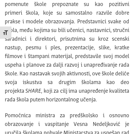
pomenute škole prepoznate su kao pozitivni
primeri
škol
a
,
koje su samostalno razvile dobre
prakse i modele obrazovanja. Predstavnici svake od
škola, među kojima su bili učenici, nastavnici, stručni
Promeni veličinu slova
saradnici i direktori, prisutnima su kroz scenski
nastup, pesmu i ples, prezentacije, slike, kratke
filmove i štampani materijal, predstavile svoj model
uspeha i planove za dalji razvoj i unapređivanje rada
škole. Kao nastavak svojih aktivnosti, ove škole deliće
svoja iskustva sa drugim školama kao deo
projekta
SHARE
, koji za cilj ima unapređenje kvaliteta
rada škola putem horizontalnog učenja.
Pomoćnica ministra za predškolsko i osnovno
obrazovanje i vaspitanje Vesna Nedeljković je
uručila školama pohvale Ministarstva za uspešan rad