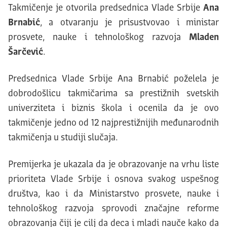
Takmičenje je otvorila predsednica Vlade Srbije
Ana
Brnabić
, a otvaranju je prisustvovao i ministar
prosvete, nauke i tehnološkog razvoja
Mladen
Šarčević
.
Predsednica Vlade Srbije Ana Brnabić poželela je
dobrodošlicu takmičarima sa prestižnih svetskih
univerziteta i biznis škola i ocenila da je ovo
takmičenje jedno od 12 najprestižnijih međunarodnih
takmičenja u studiji slučaja.
Premijerka je ukazala da je obrazovanje na vrhu liste
prioriteta Vlade Srbije i osnova svakog uspešnog
društva, kao i da Ministarstvo prosvete, nauke i
tehnološkog razvoja sprovodi značajne reforme
obrazovanja čiji je cilj da deca i mladi nauče kako da