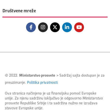
Društvene mreže
© 2022.
Ministarstvo prosvete
> Sadržaj sajta dostupan je za
preuzimanje.
Politika privatnosti
Ova stranica načinjena je uz finansijsku pomoć Evropske
unije. Za njenu sadržinu isključivo je odgovorno
Ministarstvo
prosvete Republike Srbije
i ta sadržina nužno ne izražava
stavove Evropske unije.