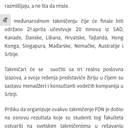
razmišljaju, a ne šta da misle.
Na međunarodnom takmičenju čije će finale biti
Promeni veličinu slova
održano 21.aprila učestvuje 20 timova iz SAD,
Kanade, Danske, Libana, Hrvatske, Tajlanda, Hong
Konga, Singapura, Mađarske, Nemačke, Australije i
Srbije.
Takmičari će se suočiti sa tri realna poslovna
izazova, a svoja rešenja predstaviće žiriju u čijem su
sastavu menadžeri i konsultanti vodećih kompanija u
Srbiji.
Priliku da organizuje ovakvo takmičenje FON je dobio
na osnovu rezultata koje su studenti tog fakulteta
ostvarili na svetskim takmičenjima u rešavanju