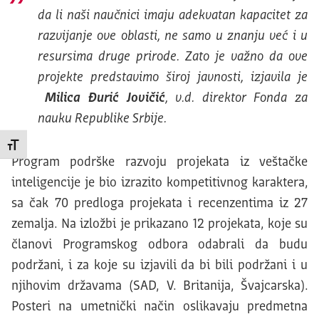
da li naši naučnici imaju adekvatan kapacitet za
razvijanje ove oblasti, ne samo u znanju već i u
resursima druge prirode. Zato je važno da ove
projekte predstavimo široj javnosti, izjavila je
Milica Đurić Jovičić
, v.d. direktor Fonda za
nauku Republike Srbije.
Promeni veličinu slova
Program podrške razvoju projekata iz veštačke
inteligencije je bio izrazito kompetitivnog karaktera,
sa čak 70 predloga projekata i recenzentima iz 27
zemalja. Na izložbi je prikazano 12 projekata, koje su
članovi Programskog odbora odabrali da budu
podržani, i za koje su izjavili da bi bili podržani i u
njihovim državama (SAD, V. Britanija, Švajcarska).
Posteri na umetnički način oslikavaju predmetna