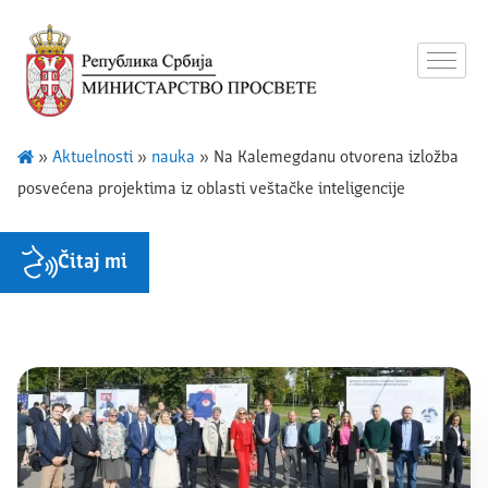
»
Aktuelnosti
»
nauka
»
Na Kalemegdanu otvorena izložba
posvećena projektima iz oblasti veštačke inteligencije
Čitaj mi