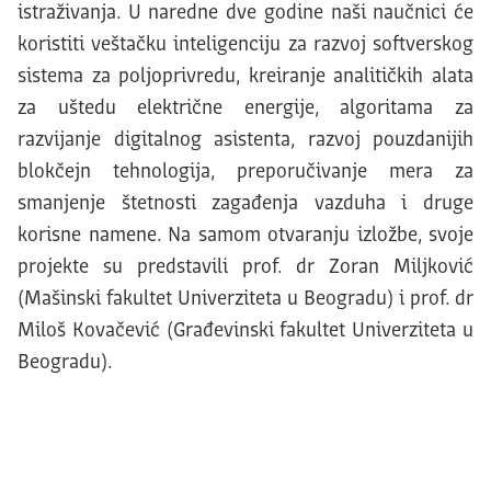
istraživanja. U naredne dve godine naši naučnici će
koristiti veštačku inteligenciju za razvoj softverskog
sistema za poljoprivredu, kreiranje analitičkih alata
za uštedu električne energije, algoritama za
razvijanje digitalnog asistenta, razvoj pouzdanijih
blokčejn tehnologija, preporučivanje mera za
smanjenje štetnosti zagađenja vazduha i druge
korisne namene. Na samom otvaranju izložbe, svoje
projekte su predstavili prof. dr Zoran Miljković
(Mašinski fakultet Univerziteta u Beogradu) i prof. dr
Miloš Kovačević (Građevinski fakultet Univerziteta u
Beogradu).