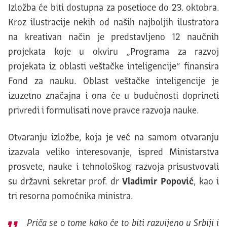
Izložba će biti dostupna za posetioce do 23. oktobra.
Kroz ilustracije nekih od naših najboljih ilustratora
na kreativan način je predstavljeno 12 naučnih
projekata koje u okviru „Programa za razvoj
projekata iz oblasti veštačke inteligencije“ finansira
Fond za nauku. Oblast veštačke inteligencije je
izuzetno značajna i ona će u budućnosti doprineti
privredi i formulisati nove pravce razvoja nauke.
Otvaranju izložbe, koja je već na samom otvaranju
izazvala veliko interesovanje, ispred Ministarstva
prosvete, nauke i tehnološkog razvoja prisustvovali
su državni sekretar prof. dr
Vladimir Popović
, kao i
tri resorna pomoćnika ministra.
Priča se o tome kako će
to
biti razvijeno u Srbiji i