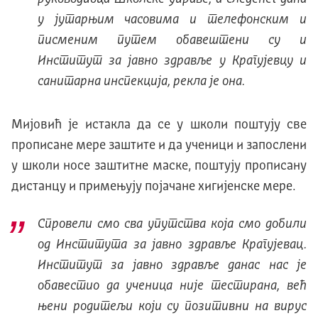
у јутарњим часовима и телефонским и
писменим путем обавештени су и
Институт за јавно здравље у Крагујевцу и
санитарна инспекција, рекла је она.
Мијовић је истакла да се у школи поштују све
прописане мере заштите и да ученици и запослени
у школи носе заштитне маске, поштују прописану
дистанцу и примењују појачане хигијенске мере.
Спровели смо сва упутства која смо добили
од Института за јавно здравље Крагујевац.
Институт за јавно здравље данас нас је
обавестио да ученица није тестирана, већ
њени родитељи који су позитивни на вирус