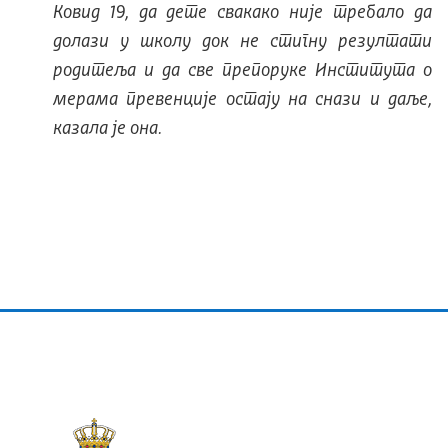
Ковид 19, да дете свакако није требало да
долази у школу док не стигну резултати
родитеља и да све препоруке Института о
мерама превенције остају на снази и даље,
казала је она.