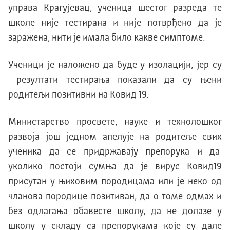
управа Крагујевац, ученица шестог разреда те
школе није тестирана и није потврђено да је
заражена, нити је имала било какве симптоме.
Ученици је наложено да буде у изолацији, јер су
резултати тестирања показали да су њени
родитељи позитивни на Ковид 19.
Министарство просвете, науке и технолошког
развоја још једном апелује на родитеље свих
ученика да се придржавају препорука и да
уколико постоји сумња да је вирус Ковид19
присутан у њиховим породицама или је неко од
чланова породице позитиван, да о томе одмах и
без одлагања обавесте школу, да не долазе у
школу у складу са препорукама које су дале