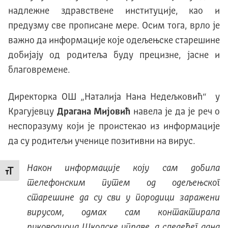
надлежне здравствене институције, као и
предузму све прописане мере. Осим тога, врло је
важно да информације које одељењске старешине
добијају од родитеља буду прецизне, јасне и
благовремене.
Директорка ОШ „Наталија Нана Недељковић“ у
Крагујевцу
Драгана Мијовић
навела је да је реч о
неспоразуму који је проистекао из информације
да су родитељи ученице позитивни на вирус.
Након информације коју сам добила
Промени величину слова
телефонским путем од одељењског
старешине да су сви у породици заражени
вирусом, одмах сам контактирала
руководиоца Школске управе, а следећег дана