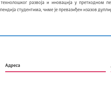
 технолошког развоја и иновација у претходном п
ипендија студентима, чиме је превазиђен изазов дупли
Адреса