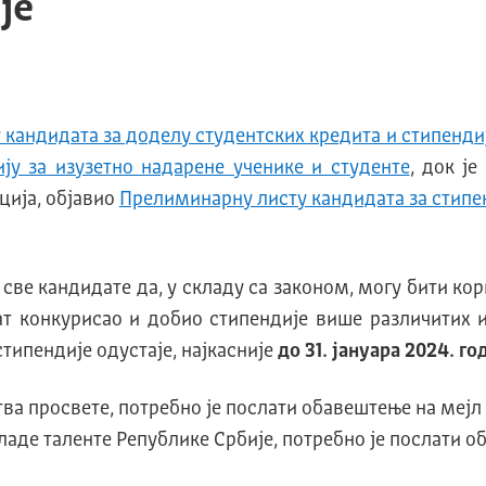
је
 кандидата за доделу студентских кредита и стипенди
ју за изузетно надарене ученике и студенте
, док ј
ција, објавио
Прелиминарну листу кандидата за стипен
све кандидате да, у складу са законом, могу бити к
ат конкурисао и добио стипендије више различитих и
типендије одустаје, најкасније
до 31. јануара 2024. го
тва просвете, потребно је послати обавештење на мејл
младе таленте Републике Србије, потребно је послати 