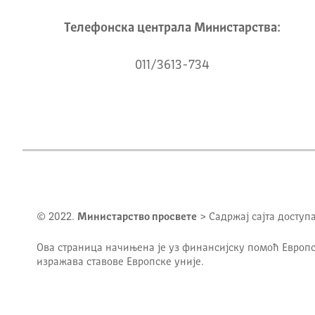
Телeфонска централа Mинистарства:
011/3613-734
© 2022.
Министарство просвете
> Садржај сајта доступ
Ова страница начињена је уз финансијску помоћ Европс
изражава ставове Европске уније.