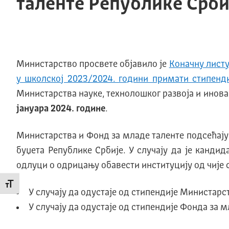
таленте Републике Срби
Министарство просвете објавило је
Коначну листу
у школској 2023/2024. години примати стипенди
Министарства науке, технолошког развоја и инова
јануара 2024.
године
.
Министарства и Фонд за младе таленте подсећају 
буџета Републике Србије. У случају да је кандид
одлуци о одрицању обавести институцију од чије с
Промени величину слова
У случају да одустаје од стипендије Министарс
У случају да одустаје од стипендије Фонда за 