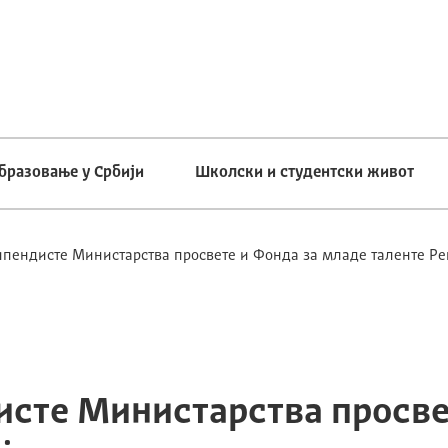
бразовање у Србији
Школски и студентски живот
ипендисте Министарства просвете и Фонда за младе таленте Ре
исте Министарства просве