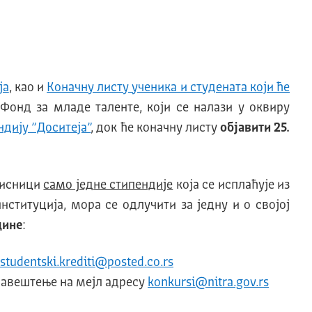
ја
, као и
Коначну листу ученика и студената који ће
е Фонд за младе таленте, који се налази у оквиру
дију ”Доситеја”
, док ће коначну листу
објавити 25.
орисници
само једне стипендије
која се исплаћује из
нституција, мора се одлучити за једну и о својој
дине
:
studentski.krediti@posted.co.rs
обавештење на мејл адресу
konkursi@nitra.gov.rs