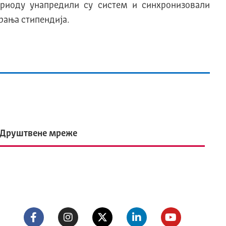
ериоду унапредили су систем и синхронизовали
рања стипендија.
Друштвене мреже