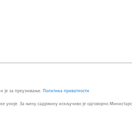
ан је за преузимање.
Политика приватности
ке уније. За њену садржину искључиво је одговорно
Министарс