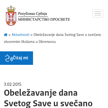
»
Aktuelnosti
»
Obeležavanje dana Svetog Save u svečano
otvorenim školama u Obrenovcu
Čitaj mi
3.02.2015.
Obeležavanje dana
Svetog Save u svečano