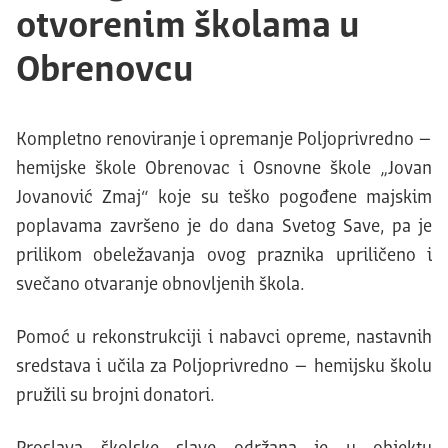
otvorenim školama u
Obrenovcu
Kompletno renoviranje i opremanje Poljoprivredno –
hemijske škole Obrenovac i Osnovne škole „Jovan
Jovanović Zmaj“ koje su teško pogođene majskim
poplavama završeno je do dana Svetog Save, pa je
prilikom obeležavanja ovog praznika upriličeno i
svečano otvaranje obnovljenih škola.
Pomoć u rekonstrukciji i nabavci opreme, nastavnih
sredstava i učila za Poljoprivredno – hemijsku školu
pružili su brojni donatori.