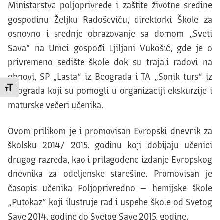
Ministarstva poljoprivrede i zaštite životne sredine
gospodinu Željku Radoševiću, direktorki Škole za
osnovno i srednje obrazovanje sa domom „Sveti
Sava“ na Umci gospođi Ljiljani Vukošić, gde je o
privremeno sedište škole dok su trajali radovi na
obnovi, SP „Lasta“ iz Beograda i TA „Sonik turs“ iz
Promeni veličinu slova
Beograda koji su pomogli u organizaciji ekskurzije i
maturske večeri učenika.
Ovom prilikom je i promovisan Evropski dnevnik za
školsku 2014/ 2015. godinu koji dobijaju učenici
drugog razreda, kao i prilagođeno izdanje Evropskog
dnevnika za odeljenske starešine. Promovisan je
časopis učenika Poljoprivredno – hemijske škole
„Putokaz“ koji ilustruje rad i uspehe škole od Svetog
Save 2014. godine do Svetog Save 2015. godine.