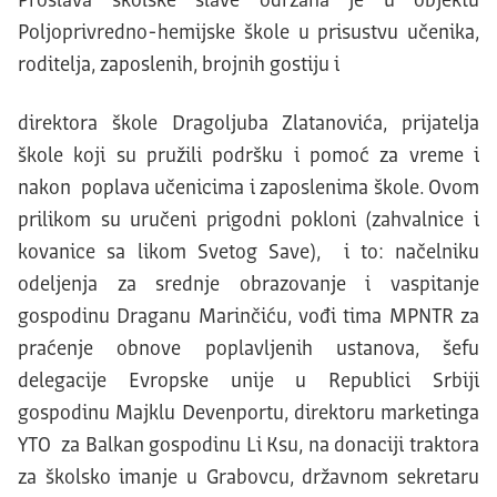
Proslava školske slave održana je u objektu
Poljoprivredno-hemijske škole u prisustvu učenika,
roditelja, zaposlenih, brojnih gostiju i
direktora škole Dragoljuba Zlatanovića, prijatelja
škole koji su pružili podršku i pomoć za vreme i
nakon poplava učenicima i zaposlenima škole. Ovom
prilikom su uručeni prigodni pokloni (zahvalnice i
kovanice sa likom Svetog Save), i to: načelniku
odeljenja za srednje obrazovanje i vaspitanje
gospodinu Draganu Marinčiću, vođi tima MPNTR za
praćenje obnove poplavljenih ustanova, šefu
delegacije Evropske unije u Republici Srbiji
gospodinu Majklu Devenportu, direktoru marketinga
YTO za Balkan gospodinu Li Ksu, na donaciji traktora
za školsko imanje u Grabovcu, državnom sekretaru