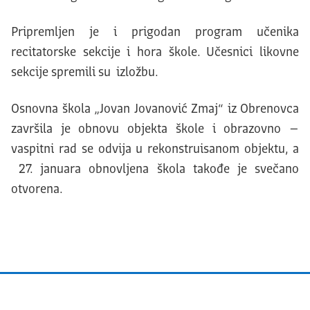
Pripremljen je i prigodan program učenika
recitatorske sekcije i hora škole. Učesnici likovne
sekcije spremili su izložbu.
Osnovna škola „Jovan Jovanović Zmaj“ iz Obrenovca
završila je obnovu objekta škole i obrazovno –
vaspitni rad se odvija u rekonstruisanom objektu, a
27. januara obnovljena škola takođe je svečano
otvorena.