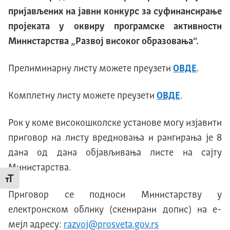
пријављених на јавни конкурс за суфинансирање
пројеката у оквиру програмске активности
Министарства „Развој високог образовања“.
Прелиминарну листу можете преузети
ОВДЕ
.
Комплетну листу можете преузети
ОВДЕ
.
Рок у коме високошколске установе могу изјавити
приговор на листу вредновања и рангирања је 8
дана од дана објављивања листе на сајту
Министарства.
Промени величину слова
Приговор се подноси Министарству у
електронском облику (скенирани допис) на е-
мејл адресу:
razvoj@prosveta.gov.rs