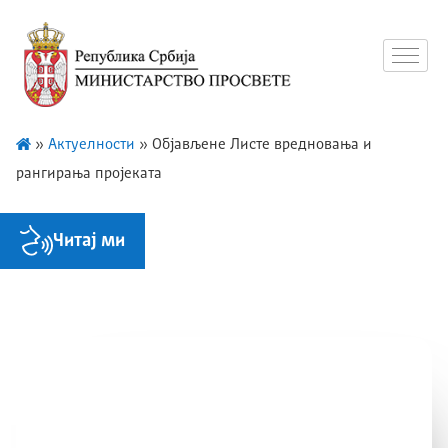
»
Актуелности
»
Објављенe Листe вредновања и
рангирања пројеката
Читај ми