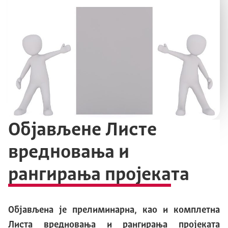
Објављенe Листe
вредновања и
рангирања пројеката
Објављена је прелиминарна, као и комплетна
Листа вредновања и рангирања пројеката