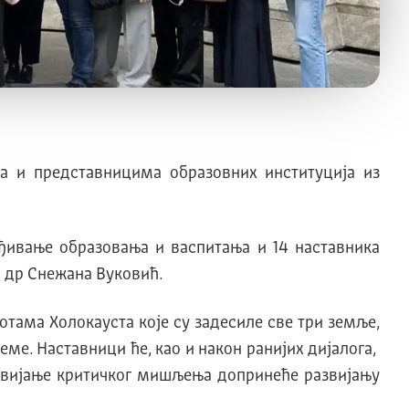
а и представницима образовних институција из
еђивање образовања и васпитања и 14 наставника
а др Снежана Вуковић.
отама Холокауста које су задесиле све три земље,
е. Наставници ће, као и након ранијих дијалога,
звијање критичког мишљења допринеће развијању