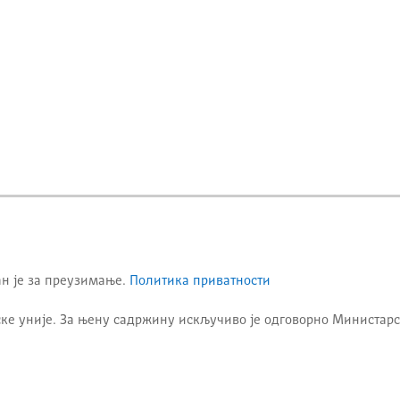
ан је за преузимање.
Политика приватности
ке уније. За њену садржину искључиво је одговорно
Министарс