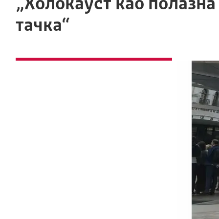
„Холокауст као полазна
тачка“