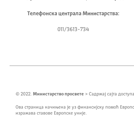
Телeфонска централа Mинистарства:
011/3613-734
© 2022.
Министарство просвете
> Садржај сајта доступ
Ова страница начињена је уз финансијску помоћ Европс
изражава ставове Европске уније.