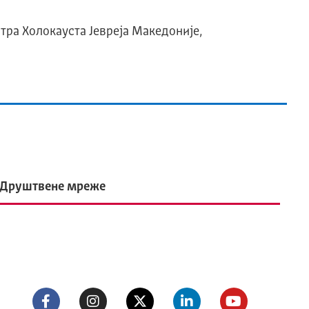
тра Холокауста Јевреја Македоније,
Друштвене мреже