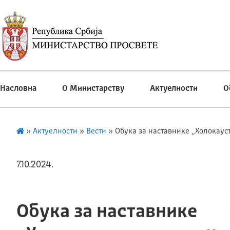
Насловна
О Министарству
Актуелности
О
»
Актуелности
»
Вести
»
Обука за наставнике „Холокауст
7.10.2024.
Обука за наставнике