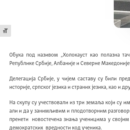
Промени величину слова
Обука под називом „Холокауст као полазна та
Републике Србије, Албаније и Северне Македоније 
Делегација Србије, у чијем саставу су били пр
историје, српског језика и страних језика, као 
На скупу су учествовали из три земаља који су и
али и да у занимљивим и плодотворним разговори
пренети новостечена знања ученицима у својим
демократских вредности код ученика.