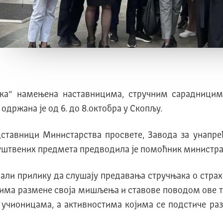
чка“ намењена наставницима, стручним сарадницим
одржана је од 6. до 8.октобра у Скопљу.
едставници Министарства просвете, Завода за унапр
и друштвених предмета предводила је помоћник министр
мали прилику да слушају предавања стручњака о страх
ма размене своја мишљења и ставове поводом ове тем
 учионицама, а активностима којима се подстиче ра