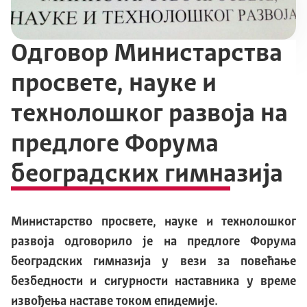
Одговор Министарства
просвете, науке и
технолошког развоја на
предлоге Форума
београдских гимназија
Министарство просвете, науке и технолошког
развоја одговорило је на предлоге Форума
београдских гимназија у вези за повећање
безбедности и сигурности наставника у време
извођења наставе током епидемије.