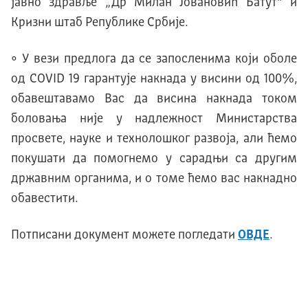
јавно здравље „Др Милан Јовановић Батут“ и
Кризни штаб Републике Србије.
• У вези предлога да се запосленима који оболе
од COVID 19 гарантује накнада у висини од 100%,
обавештавамо Вас да висина накнада током
боловања није у надлежност Министарства
просвете, науке и технолошког развоја, али ћемо
покушати да помогнемо у сарадњи са другим
државним органима, и о томе ћемо вас накнадно
обавестити.
Потписани документ можете погледати
ОВДЕ
.