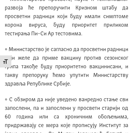
развоја ће препоручити Кризном штабу да
просветни радници који буду имали симптоме
корона вируса, буду приоритет приликом
тестирања Пи-Си Ар тестовима.
• Министарство је сагласно да просветни радници
који желе да приме вакцину против сезонског
Промени величину слова
грипа такође буду приоритетно вакцинисани, и
такву препоруку ћемо упутити Министарству
здравља Републике Србије.
• С обзиром да није уведено ванредно стање сви
запослени, па и запослени у просвети старији од
60 година или са хроничним обољењима,
придржавају се мера које прописују Институт за