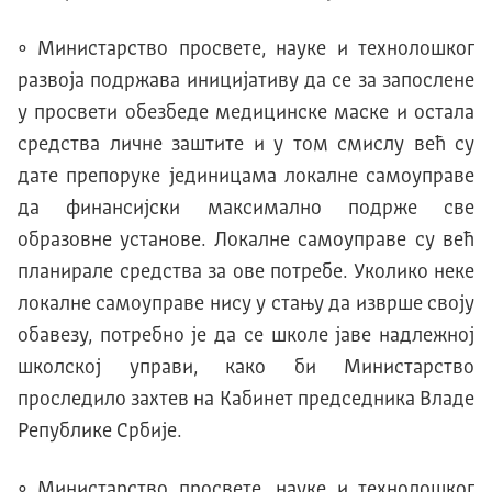
• Министарство просвете, науке и технолошког
развоја подржава иницијативу да се за запослене
у просвети обезбеде медицинске маске и остала
средства личне заштите и у том смислу већ су
дате препоруке јединицама локалне самоуправе
да финансијски максимално подрже све
образовне установе. Локалне самоуправе су већ
планирале средства за ове потребе. Уколико неке
локалне самоуправе нису у стању да изврше своју
обавезу, потребно је да се школе јаве надлежној
школској управи, како би Министарство
проследило захтев на Кабинет председника Владе
Републике Србије.
• Министарство просвете, науке и технолошког