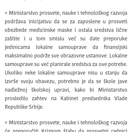
• Ministarstvo prosvete, nauke i tehnološkog razvoja
podržava inicijativu da se za zaposlene u prosveti
obezbede medicinske maske i ostala sredstva lične
zaštite i u tom smislu već su date preporuke
jedinicama lokalne samouprave da finansijski
maksimalno podrže sve obrazovne ustanove. Lokalne
samouprave su već planirale sredstva za ove potrebe.
Ukoliko neke lokalne samouprave nisu u stanju da
izvrše svoju obavezu, potrebno je da se škole jave
nadležnoj školskoj upravi, kako bi Ministarstvo
prosledilo zahtev na Kabinet predsednika Vlade
Republike Srbije.
• Ministarstvo prosvete, nauke i tehnološkog razvoja
će preporučiti Kriznom štabu da prosvetni radnici