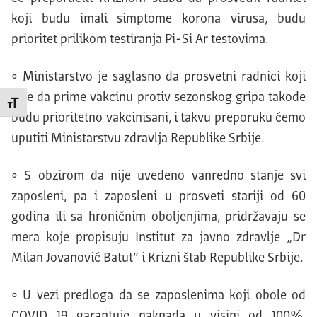
koji budu imali simptome korona virusa, budu
prioritet prilikom testiranja Pi-Si Ar testovima.
• Ministarstvo je saglasno da prosvetni radnici koji
žele da prime vakcinu protiv sezonskog gripa takođe
Promeni veličinu slova
budu prioritetno vakcinisani, i takvu preporuku ćemo
uputiti Ministarstvu zdravlja Republike Srbije.
• S obzirom da nije uvedeno vanredno stanje svi
zaposleni, pa i zaposleni u prosveti stariji od 60
godina ili sa hroničnim oboljenjima, pridržavaju se
mera koje propisuju Institut za javno zdravlje „Dr
Milan Jovanović Batut“ i Krizni štab Republike Srbije.
• U vezi predloga da se zaposlenima koji obole od
COVID 19 garantuje naknada u visini od 100%,