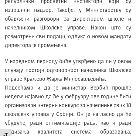
републички просветни инспектори који су
извршили надзор. Такође, у Министарству су
обављени разговори са директором школе и
начелником Школске управе. Након што су
размотрени сви подаци, одлука о новом мандату
директора је промењена.
У наредном периоду биће утврђено да ли у овом
случају постоји одговорност начелника Школске
управе Краљево Жарка Милосављевића.
Подсећамо и да је министар Вербић прошле
недеље најавио да ће у фебруару ове године бити
организован интерни конкурс за начелнике свих 18
школских управа у Србији. Он је нагласио да ће
убудуће, ради оптимизације рада, као и ради
подизања квалитета система образовања,