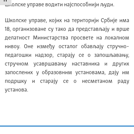
Промени величину слова
школске управе водити најспособнији људи.
Школске управе, којих на територији Србије има
18, организоване су тако да представљају и врше
делатност Министарства просвете на локалном
нивоу. Оне између осталог обављају стручно-
педагошки надзор, старају се о запошљавању,
стручном усавршавању наставника и других
запослених у образовним установама, дају им
подршку и старају се о несметаном раду
установа.