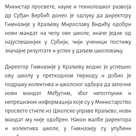
Министар просвете, науке и технолошког развоја
др Срђан Вербић донео је одлуку да директору
Гимназије у Краљеву Мирославу Видићу одобри
нови мандат на челу ове школе, иначе једне од
најуспешнијих у Србији, чији ученици постижу
значајне резултате и успех у даљем школовању.
Директор Гимназије у Краљеву водио је успешно
ову школу у претходном периоду и добио је
подршку колектива и школског одбора да започне
нови мандат. Међутим, због непотпуних и
непрецизних информација које су у Министарство
просвете стигле из Школске управе Краљево, нови
мандат му није одобрен. Након жалбе директора
и колектива школе, у Гимназију су упућени