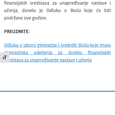
finansijskih sredstava za unapređivanje nastave i
učenja, donelo je Odluku o škola koje će biti
podržane ove godine.
PREUZMITE:
Odluka o izboru gimnazija i srednjih škola koje imaju
gimnazijska odeljenja za dodelu finansijskih
Promeni veličinu slova
sredstava za unapređivanje nastave i učenja