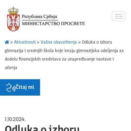
»
Aktuelnosti
»
Važna obaveštenja
»
Odluka o izboru
gimnazija i srednjih škola koje imaju gimnazijska odeljenja za
dodelu finansijskih sredstava za unapređivanje nastave i
učenja
Čitaj mi
1.10.2024.
Odluka o izboru