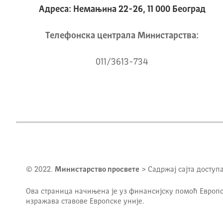
Адреса: Немањина 22-26, 11 000 Београд
Телeфонска централа Mинистарства:
011/3613-734
© 2022.
Министарство просвете
> Садржај сајта доступ
Ова страница начињена је уз финансијску помоћ Европс
изражава ставове Европске уније.