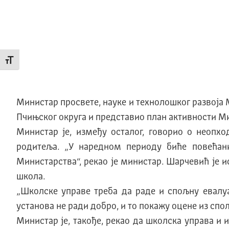
Промени величину слова
Министар просвете, науке и технолошког развоја
Пчињског округа и представио план активности М
Министар је, између осталог, говорио о неопх
родитеља. „У наредном периоду биће повећани
Министарства“, рекао је министар. Шарчевић је 
школа.
„Школске управе треба да раде и спољну евалуа
установа не ради добро, и то покажу оцене из спо
Mинистар jе, такође, рекао да школска управа и