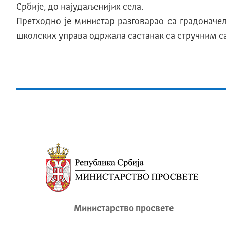
Србиjе, до наjудаљениjих села.
Претходно је министар разговарао са градонач
школских управа одржала састанак са стручним с
Министарство просвете