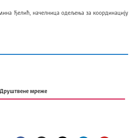
мина Ђелић, начелница одељења за координацију
Друштвене мреже