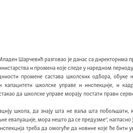
 Младен Шарчевић разговао је данас са директорима 
инистарства и промена које следе у наредном периоду
одниости промене састава школских одбора, обуке н
 капацитети школске управе и инспекциjе, и кадр
истакао да школске управе морају постати прави серв
циjу школа, да знаjу шта не ваља шта побољшати, к
љне евалуациjе, мора нешто да се предузме“, нагласио
 инспекциjа треба да омогуће да новине коjе ће бити