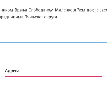
елником Врања Слободаном Миленковићем док је Јас
арадницима Пчињског округа.
Адреса