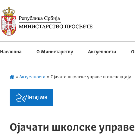
Насловна
О Министарству
Актуелности
О
»
Актуелности
»
Ојачати школске управе и инспекцију
Читај ми
Ојачати школске управе