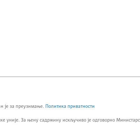
ан је за преузимање.
Политика приватности
ке уније. За њену садржину искључиво је одговорно
Министарс