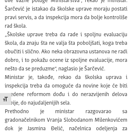
dve važne poluge Ministarstva“, rekao je ministar.
Šarčević je istakao da školske uprave moraju postati
pravi servis, a da inspekcija mora da bolje kontroliše
rad škola.
„Školske uprave treba da rade i spoljnu evaluaciju
škola, da znaju šta ne valja šta poboljšati, koga treba
obučiti i slično. Ako neka obrazovna ustanova ne radi
dobro, i to pokažu ocene iz spoljne evaluacije, mora
nešto da se preduzme“, naglasio je Šarčević.
Ministar je, takođe, rekao da školska uprava i
inspekcija treba da omoguće da novine koje će biti
uvedene reformom dođu i do nerazvijenih delova
Promeni veličinu slova
Srbije, do najudaljenijih sela.
Prethodno je ministar razgovarao sa
gradonačelnikom Vranja Slobodanom Milenkovićem
dok je Jasmina Đelić, načelnica odeljenja za