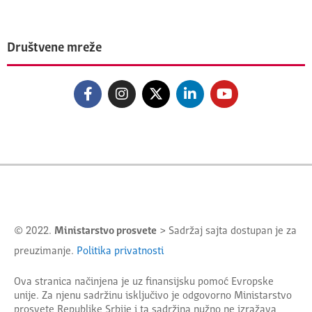
Društvene mreže
© 2022.
Ministarstvo prosvete
> Sadržaj sajta dostupan je za
preuzimanje.
Politika privatnosti
Ova stranica načinjena je uz finansijsku pomoć Evropske
unije. Za njenu sadržinu isključivo je odgovorno
Ministarstvo
prosvete Republike Srbije
i ta sadržina nužno ne izražava