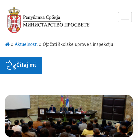
»
Aktuelnosti
»
Ojačati školske uprave i inspekciju
Čitaj mi