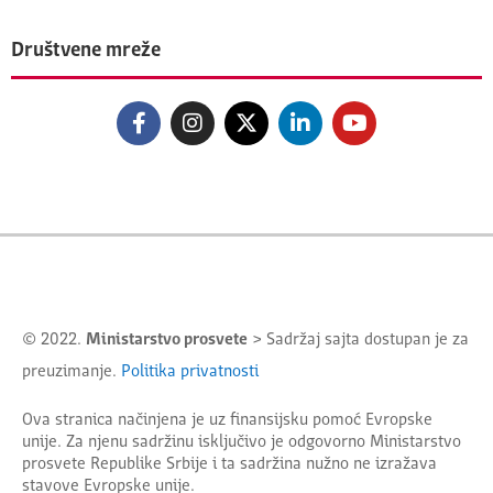
Društvene mreže
© 2022.
Ministarstvo prosvete
> Sadržaj sajta dostupan je za
preuzimanje.
Politika privatnosti
Ova stranica načinjena je uz finansijsku pomoć Evropske
unije. Za njenu sadržinu isključivo je odgovorno
Ministarstvo
prosvete Republike Srbije
i ta sadržina nužno ne izražava
stavove Evropske unije.