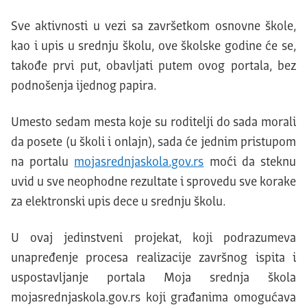
Sve aktivnosti u vezi sa završetkom osnovne škole,
kao i upis u srednju školu, ove školske godine će se,
takođe prvi put, obavljati putem ovog portala, bez
podnošenja ijednog papira.
Umesto sedam mesta koje su roditelji do sada morali
da posete (u školi i onlajn), sada će jednim pristupom
na portalu
mojasrednjaskola.gov.rs
moći da steknu
uvid u sve neophodne rezultate i sprovedu sve korake
za elektronski upis dece u srednju školu.
U ovaj jedinstveni projekat, koji podrazumeva
unapređenje procesa realizacije završnog ispita i
uspostavljanje portala Moja srednja škola
mojasrednjaskola.gov.rs koji građanima omogućava