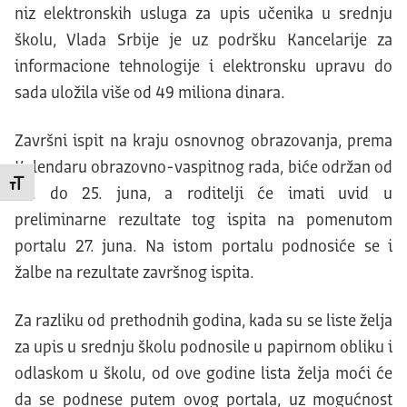
niz elektronskih usluga za upis učenika u srednju
školu, Vlada Srbije je uz podršku Kancelarije za
informacione tehnologije i elektronsku upravu do
sada uložila više od 49 miliona dinara.
Završni ispit na kraju osnovnog obrazovanja, prema
Kalendaru obrazovno-vaspitnog rada, biće održan od
Promeni veličinu slova
23. do 25. juna, a roditelji će imati uvid u
preliminarne rezultate tog ispita na pomenutom
portalu 27. juna. Na istom portalu podnosiće se i
žalbe na rezultate završnog ispita.
Za razliku od prethodnih godina, kada su se liste želja
za upis u srednju školu podnosile u papirnom obliku i
odlaskom u školu, od ove godine lista želja moći će
da se podnese putem ovog portala, uz mogućnost