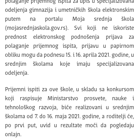
polaganje prijemnog ispita za upis u specijalizovana
odeljenja gimnazija i umetničkih škola elektronskim
putem na portalu Moja srednja škola
(mojasrednjaskola.gov.rs). Svi koji ne iskoriste
prednost elektronskog podnošenja prijava za
polaganje prijemnog ispita, prijavu u papirnom
obliku mogu da podnesu 15. i 16. aprila 2021. godine, u
srednjim školama koje imaju specijalizovana
odeljenja.
Prijemni ispiti za ove škole, u skladu sa konkursom
koji raspisuje Ministarstvo prosvete, nauke i
tehnološkog razvoja, biće realizovani u srednjim
školama od 7. do 16. maja 2021. godine, a roditelji će,
po prvi put, uvid u rezultate moći da pogledaju
onlajn.