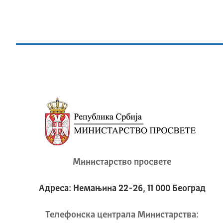
Министарство просвете
Адреса: Немањина 22-26, 11 000 Београд
Телeфонска централа Mинистарства: