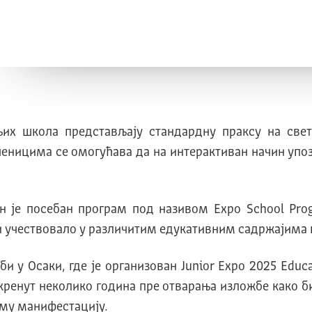
њих школа представљају стандардну праксу на св
еницима се омогућава да на интерактиван начин упозна
ан је посебан програм под називом Expo School Pro
и учествовало у различитим едукативним садржајима
би у Осаки, где је организован Junior Expo 2025 Ed
окренут неколико година пре отварања изложбе како б
аму манифестацију.