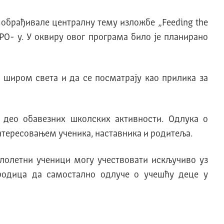
е обрађивале централну тему изложбе „Feeding the
XPO- у. У оквиру овог програма било је планирано
 широм света и да се посматрају као прилика за
 део обавезних школских активности. Одлука о
нтересовањем ученика, наставника и родитеља.
малолетни ученици могу учествовати искључиво уз
ородица да самостално одлуче о учешћу деце у