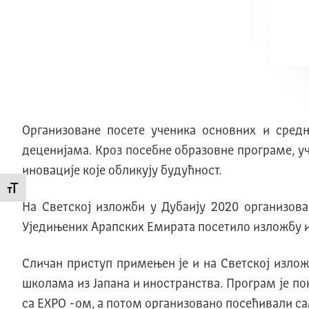
Организоване посете ученика основних и сред
деценијама. Kроз посебне образовне програме, уч
иновације које обликују будућност.
Промени величину слова
На Светској изложби у Дубаију 2020 организов
Уједињених Арапских Емирата посетило изложбу 
Сличан приступ примењен је и на Светској излож
школама из Јапана и иностранства. Програм је п
са EXPO -ом, а потом организовано посећивали с