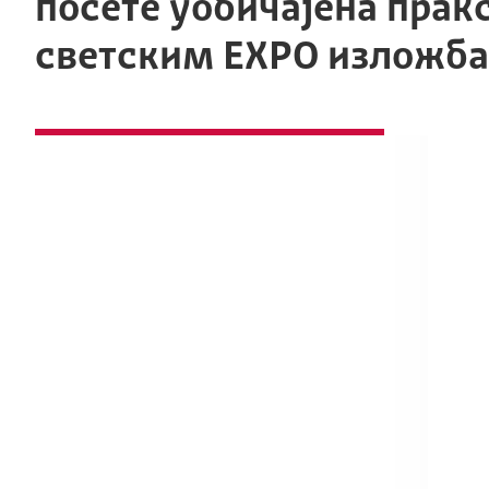
посете уобичајена пракс
светским EXPO изложб