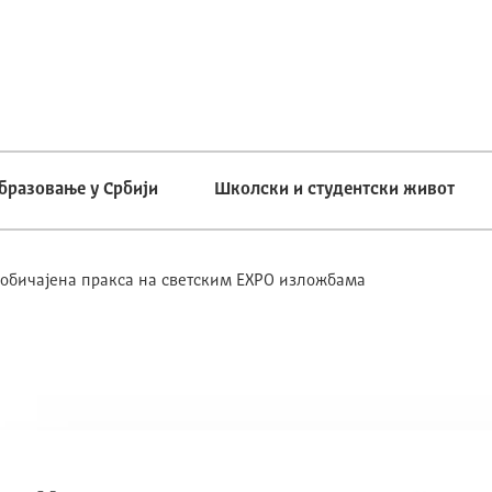
бразовање у Србији
Школски и студентски живот
уобичајена пракса на светским EXPO изложбама