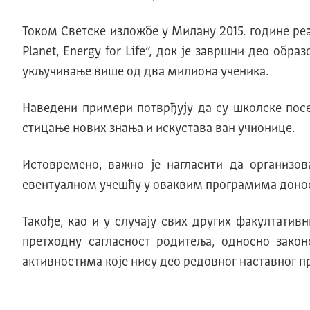
Током Светске изложбе у Милану 2015. године реа
Planet, Energy for Life“, док је завршни део об
укључивање више од два милиона ученика.
Наведени примери потврђују да су школске посе
стицање нових знања и искустава ван учионице.
Истовремено, важно је нагласити да организо
евентуалном учешћу у оваквим програмима доноси
Такође, као и у случају свих других факултатив
претходну сагласност родитеља, односно зако
активностима које нису део редовног наставног п