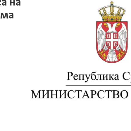
а на
ама