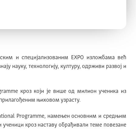
етским и специјализованим EXPO изложбама већ
ју науку, технологију, културу, одрживи развој и
gramme кроз који је више од милион ученика из
 прилагођеним њиховом узрасту.
ucational Programme, намењен основним и средњим
и ученици кроз наставу обрађивали теме повезане