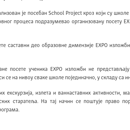
лизован је посебан School Project кроз који су школ
разовног процеса подразумевао организовану посету E
те саставни део образовне димензије EXPO изложби
ване посете ученика EXPO изложби не представљају
 се на нивоу сваке школе појединачно, у складу са и
них екскурзија, излета и ваннаставних активности, 
нских старатеља. На тај начин се поштује право п
рограма.