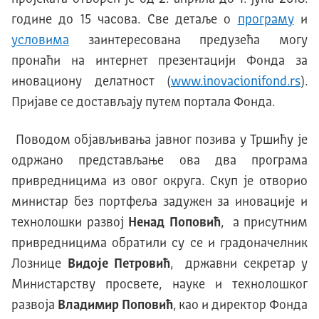
године до 15 часова. Све детаље о
програму
и
условима
заинтересована предузећа могу
пронаћи на интернет презентацији Фонда за
иновациону делатност (
www.inovacionifond.rs
).
Пријаве се достављају путем портала Фонда.
Поводом објављивања јавног позива у Тршићу је
одржано представљање ова два програма
привредницима из овог округа. Скуп је отворио
министар без портфеља задужен за иновације и
технолошки развој
Ненад Поповић
, а присутним
привредницима обратили су се и градоначелник
Лознице
Видоје Петровић
, државни секретар у
Министарству просвете, науке и технолошког
развоја
Владимир Поповић
, као и директор Фонда