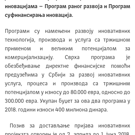
иновацијама – Програм раног развоја и Програм
суфинансирања иновација.
Програми су намењени развоју иновативних
технологија, производа и услуга са тржишном
применом и великим потенцијалом за
комерцијализацију. Сврха програма је
обезбеђивање директне финансијске помоћи
предузећима у Србији за развој иновативних
услуга, процеса и производа са тржишним
потенцијалом у износу до 80.000 евра, односно до
300.000 евра. Укупан буџет за ова два програма у
2018. години износи 400 милиона динара.
Позив за достављање пријава иновативних
пројеката отворен је од 2. априла до 1. јуна 2018.