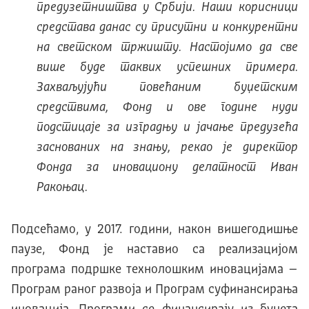
предузетништва у Србији. Наши корисници
средстава данас су присутни и конкурентни
на светском тржишту. Настојимо да све
више буде таквих успешних примера.
Захваљујући повећаним буџетским
средствима, Фонд и ове године нуди
подстицаје за изградњу и јачање предузећа
заснованих на знању, рекао је директор
Фонда за иновациону делатност Иван
Ракоњац.
Подсећамо, у 2017. години, након вишегодишње
паузе, Фонд је наставио са реализацијом
програма подршке технолошким иновацијама –
Програм раног развоја и Програм суфинансирања