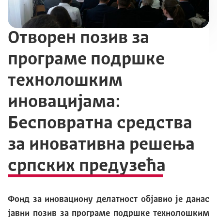
Отворен позив за
програме подршке
технолошким
иновацијама:
Бесповратна средства
за иновативна решења
српских предузећа
Фонд за иновациону делатност објавио је данас
јавни позив за програме подршке технолошким