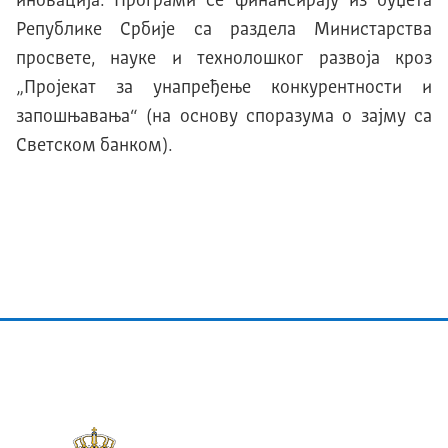
иновација. Програми се финансирају из буџета
Републике Србије са раздела Министарства
просвете, науке и технолошког развоја кроз
„Пројекат за унапређење конкурентности и
запошњавања“ (на основу споразума о зајму са
Светском банком).