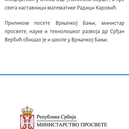
свега наставници математике Радици Каровић.
Приликом посете Врњачкој Бањи, министар
просвете, науке и технолошког развоја др Срђан
Вербић обишао је и школе у Врњачкој Бањи.