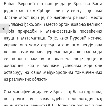
Бобан Ђуровић истакао је да је Врњачка Бања
једино место у Србији, али и у свету, које има
Златни мост који је, по његовим речима, место
окупљања ђака, али и место организовања великог
Промени величину слова
броја приредби и манифестација посвећених
науци и математици. То је, како Ђуровић истиче,
управо оно чему стреми и оно што негује ова
локална самоуправа, јер смо нација која мора да
се поноси памећу и знањем своје деце и
омладине, као и великим успесима које они
остварују на свим међународним такмичењима
из различитих области.
Ова манифестација се у Врњачкој Бањи одржава,
по други пут, захваљујући прошлогодишњој
иницијативи ученика ОШ „Попински борци“, а пре