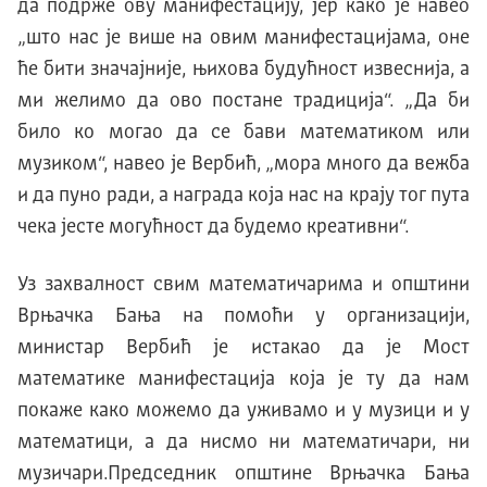
да подрже ову манифестацију, јер како је навео
„што нас је више на овим манифестацијама, оне
ће бити значајније, њихова будућност извеснија, а
ми желимо да ово постане традиција“. „Да би
било ко могао да се бави математиком или
музиком“, навео је Вербић, „мора много да вежба
и да пуно ради, а награда која нас на крају тог пута
чека јесте могућност да будемо креативни“.
Уз захвалност свим математичарима и општини
Врњачка Бања на помоћи у организацији,
министар Вербић је истакао да је Мост
математике манифестација која је ту да нам
покаже како можемо да уживамо и у музици и у
математици, а да нисмо ни математичари, ни
музичари.Председник општине Врњачка Бања