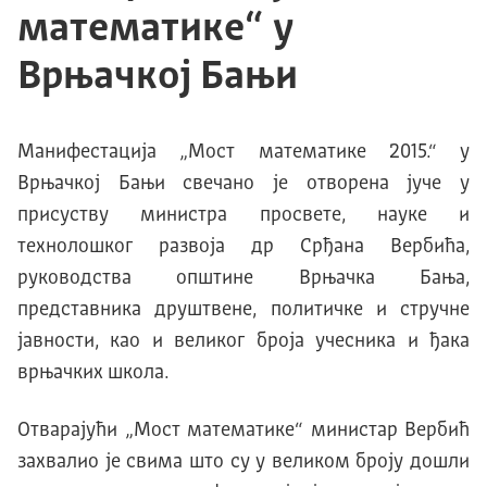
математике“ у
Врњачкој Бањи
Манифестација „Мост математике 2015.“ у
Врњачкој Бањи свечано је отворена јуче у
присуству министра просвете, науке и
технолошког развоја др Срђана Вербића,
руководства општине Врњачка Бања,
представника друштвене, политичке и стручне
јавности, као и великог броја учесника и ђака
врњачких школа.
Отварајући „Мост математике“ министар Вербић
захвалио је свима што су у великом броју дошли