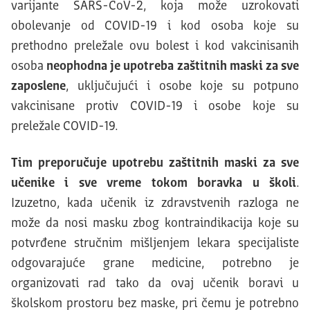
varijante SARS-CoV-2, koja može uzrokovati
obolevanje od COVID-19 i kod osoba koje su
prethodno preležale ovu bolest i kod vakcinisanih
osoba
neophodna je upotreba zaštitnih maski za sve
zaposlene
, uključujući i osobe koje su potpuno
vakcinisane protiv COVID-19 i osobe koje su
preležale COVID-19.
Tim preporučuje upotrebu zaštitnih maski za sve
učenike i sve vreme tokom boravka u školi
.
Izuzetno, kada učenik iz zdravstvenih razloga ne
može da nosi masku zbog kontraindikacija koje su
potvrđene stručnim mišljenjem lekara specijaliste
odgovarajuće grane medicine, potrebno je
organizovati rad tako da ovaj učenik boravi u
školskom prostoru bez maske, pri čemu je potrebno