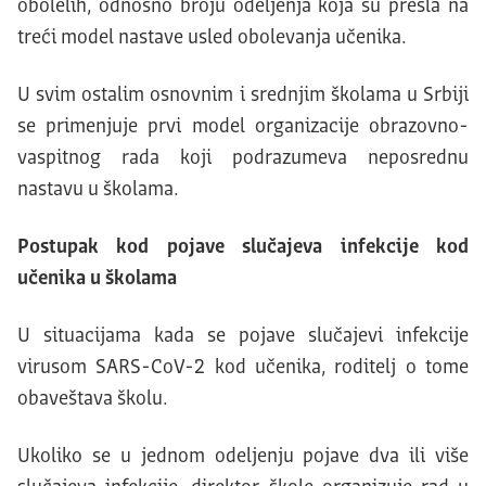
obolelih, odnosno broju odeljenja koja su prešla na
treći model nastave usled obolevanja učenika.
U svim ostalim osnovnim i srednjim školama u Srbiji
se primenjuje prvi model organizacije obrazovno-
vaspitnog rada koji podrazumeva neposrednu
nastavu u školama.
Postupak kod pojave slučajeva infekcije kod
učenika u školama
U situacijama kada se pojave slučajevi infekcije
virusom SARS-CoV-2 kod učenika, roditelj o tome
obaveštava školu.
Ukoliko se u jednom odeljenju pojave dva ili više