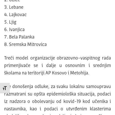
Užice
Lebane
Lajkovac
Ljig
Ivanjica
Bela Palanka
Sremska Mitrovica
Treći model organizacije obrazovno-vaspitnog rada
primenjivaće se i dalje u osnovnim i srednjim
školama na teritoriji AP Kosovo i Metohija.
Pre donošenja odluke, za svaku lokalnu samoupravu
Promeni veličinu slova
razmatrani su opšta epidemiološka situacija, podaci
iz nadzora o obolevanju od kovid-19 kod učenika i
nastavnika, kao i podaci o utvrđenim klasterima