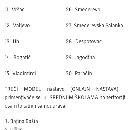
11. Vršac
26. Smederevo
12. Valjevo
27. Smederevska Palanka
13. Ub
28. Despotovac
14. Bogatić
29. Jagodina
15. Vladimirci
30. Paraćin
TREĆI MODEL nastave (ONLAJN NASTAVA)
primenjivaće se u SREDNJIM ŠKOLAMA na teritoriji
osam lokalnih samouprava.
Bajina Bašta