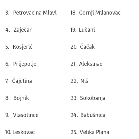
3. Petrovac na Mlavi
18. Gornji Milanovac
4. Zaječar
19. Lučani
5. Kosjerić
20. Čačak
6. Prijepolje
21. Aleksinac
7. Čajetina
22. Niš
8. Bojnik
23. Sokobanja
9. Vlasotince
24. Babušnica
10. Leskovac
25. Velika Plana