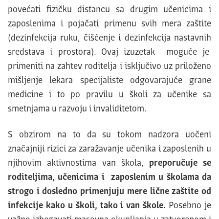
povećati fizičku distancu sa drugim učenicima i
zaposlenima i pojačati primenu svih mera zaštite
(dezinfekcija ruku, čišćenje i dezinfekcija nastavnih
sredstava i prostora). Ovaj izuzetak moguće je
primeniti na zahtev roditelja i isključivo uz priloženo
mišljenje lekara specijaliste odgovarajuće grane
medicine i to po pravilu u školi za učenike sa
smetnjama u razvoju i invaliditetom.
S obzirom na to da su tokom nadzora uočeni
značajniji rizici za zaražavanje učenika i zaposlenih u
njihovim aktivnostima van škola,
preporučuje se
roditeljima, učenicima i zaposlenim u školama da
strogo i dosledno primenjuju mere lične zaštite od
infekcije kako u školi, tako i van škole.
Posebno je