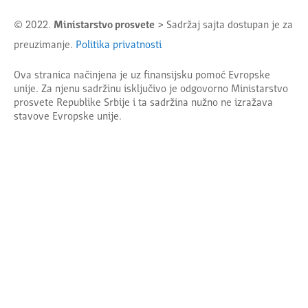
© 2022.
Ministarstvo prosvete
> Sadržaj sajta dostupan je za
preuzimanje.
Politika privatnosti
Ova stranica načinjena je uz finansijsku pomoć Evropske
unije. Za njenu sadržinu isključivo je odgovorno
Ministarstvo
prosvete Republike Srbije
i ta sadržina nužno ne izražava
stavove Evropske unije.