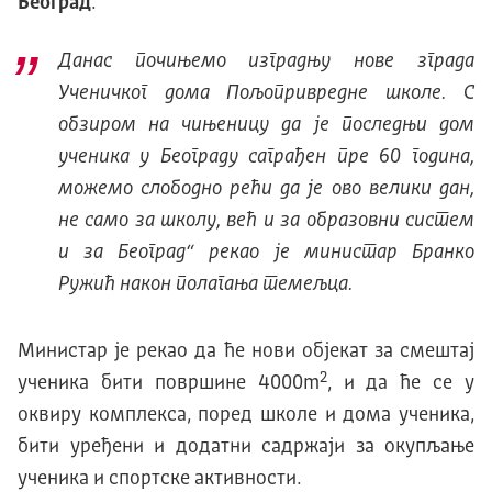
Београд
.
Данас почињемо изградњу
нове зграда
Ученичког дома Пољопривредне школе. С
обзиром на чињеницу да је последњи дом
ученика у Београду саграђен пре 60 година,
можемо слободно рећи да је ово велики дан,
не само за школу, већ и за образовни систем
и за Београд
“ рекао је министар Бранко
Ружић након полагања темељца.
Министар је рекао да ће нови објекат за смештај
2
ученика бити површине 4000m
, и да ће се у
оквиру комплекса, поред школе и дома ученика,
бити уређени и додатни садржаји за окупљање
ученика и спортске активности.