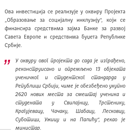
Ова инвестиција се реализује у оквиру Пројекта
„Образовање за социјалну инклузију“, који се
финансира средствима зајма Банке за развој
Савета Европе и средствима буџета Републике
Србије.
У оквуру овог пројекта до сада је изграђено,
реконстру
исано
и опрем
љено 13 објеката
ученичког и студентског стандарда
у
Републици Србији
, чиме је обезбеђено укупно
2620 нових места за смештај ученика и
студената у
Свилајнцу, Трстеник
у
,
Крагујевац
у
, Чачак
у
, Шабац
у
, Лесковцу
,
Суботици,
Ужицу и на Палићу
“, рекао је
министар.