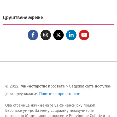
Друштвене мреже
© 2022.
Министарство просвете
> Садржај сајта доступан
је за преузимање.
Политика приватности
Ова страница начињена је уз финансијску помоћ
Европске уније. За њену садржину искључиво је
одговорно
Министарство просвете Републике Србије
и та