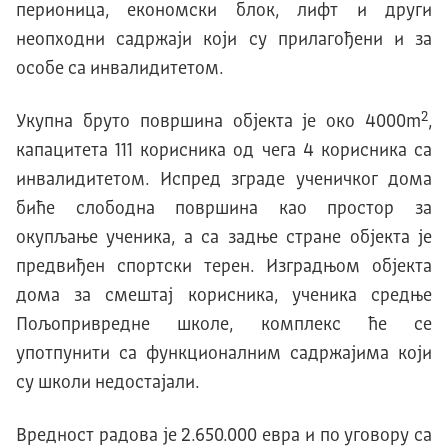
перионица, економски блок, лифт и други
неопходни садржаји који су прилагођени и за
особе са инвалидитетом.
2
Укупна бруто површина објекта је око 4000m
,
капацитета 111 корисника од чега 4 корисника са
инвалидитетом. Испред зграде ученичког дома
биће слободна површина као простор за
окупљање ученика, а са задње стране објекта је
предвиђен спортски терен. Изградњом објекта
дома за смештај корисника, ученика средње
Пољопривредне школе, комплекс ће се
употпунити са функционалним садржајима који
су школи недостајали.
Вредност радова је 2.650.000 евра и по уговору са