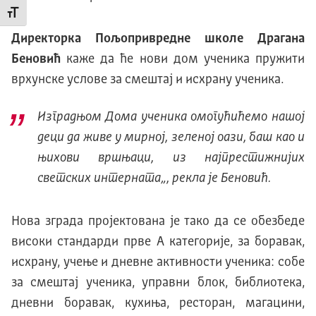
Промени величину слова
Директорка Пољопривредне школе Драгана
Беновић
каже да ће нови дом ученика пружити
врхунске услове за смештај и исхрану ученика.
Изградњом Дома ученика омогућићемо нашој
деци да живе у мирној, зеленој оази, баш као и
њихови вршњаци, из најпрестижнијих
светских интерната
„, рекла је Беновић.
Нова зграда пројектована је тако да се обезбеде
високи стандарди прве A категорије, за боравак,
исхрану, учење и дневне активности ученика: собе
за смештај ученика, управни блок, библиотека,
дневни боравак, кухиња, ресторан, магацини,