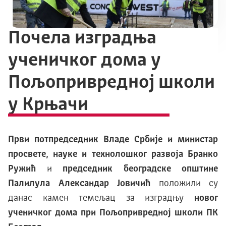
Почела изградња
ученичког дома у
Пољопривредној школи
у Крњачи
Први потпредседник Владе Србије и министар
просвете, науке и технолошког развоја
Бранко
Ружић
и
председник београдске општине
Палилула Александар Јовичић
положили су
данас камен темељац за изградњу
новог
ученичког дома при Пољопривредној школи ПК