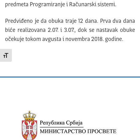
predmeta Programiranje i Računarski sistemi.
Predviđeno je da obuka traje 12 dana. Prva dva dana
biće realizovana 2.07. i 3.07., dok se nastavak obuke
očekuje tokom avgusta i novembra 2018. godine.
Promeni veličinu slova