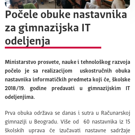
Počele obuke nastavnika
za gimnazijska IT
odeljenja
Ministarstvo prosvete, nauke i tehnološkog razvoja
počelo je sa realizacijom uskostručnih obuka
nastavnika informatičkih predmeta koji će, školske
2018/19. godine predavati u gimnazijskim IT
odeljenjima.
Prva obuka održava se danas i sutra u Računarskoj
gimnaziji u Beogradu. Više od 60 nastavnika iz 15
školskih uprava će izučavati nastavne sadržaje