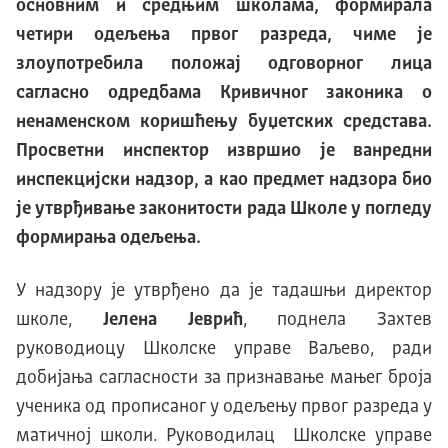
основним и средњим школама, формирала
четири одељења првог разреда, чиме је
злоупотребила положај одговорног лица
сагласно одредбама Кривичног законика о
ненаменском коришћењу буџетских средстава.
Просветни инспектор извршио је ванредни
инспекцијски надзор, а као предмет надзора био
је утврђивање законитости рада Школе у погледу
формирања одељења.
У надзору је утврђено да је тадашњи директор
школе,
Јелена Јеврић
, поднела Захтев
руководиоцу Школске управе Ваљево, ради
добијања сагласности за признавање мањег броја
ученика од прописаног у одељењу првог разреда у
матичној школи. Руководилац Школске управе