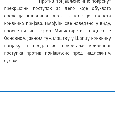
Против пријављене није покренут
прекршајни поступак за дело које обухвата
обележја кривичног дела за које је поднета
кривична пријава. Имајући све наведено у виду,
просветни инспектор Министарства, поднео је
Основном јавном тужилаштву у Шапцу кривичну
пријаву и предложио покретање кривичног
поступка против пријављене пред надлежним
судом.