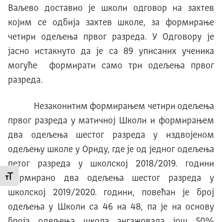
Ваљево доставио је школи одговор на захтев
којим се одбија захтев школе, за формирање
четири одељења првог разреда. У Одговору је
јасно истакнуто да је са 89 уписаних ученика
могуће формирати само три одељења првог
разреда.
Незаконитим формирањем четири одељења
првог разреда у матичној Школи и формирањем
два одељења шестог разреда у издвојеном
одељењу школе у Ориду, где је од једног одељења
петог разреда у школској 2018/2019. години
формирано два одељења шестог разреда у
Промени величину слова
школској 2019/2020. години, повећан је број
одељења у Школи са 46 на 48, па је на основу
броја одељења школа ангажовала још 50%