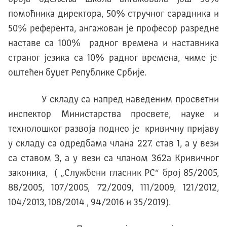
помоћника директора, 50% стручног сарадника и
50% референта, ангажован је професор разредне
наставе са 100% радног времена и наставника
страног језика са 10% радног времена, чиме је
оштећен буџет Републике Србије.
У складу са напред наведеним просветни
инспектор Министарства просвете, науке и
технолошког развоја поднео је кривичну пријаву
у складу са одредбама члана 227. став 1, а у вези
са ставом 3, а у вези са чланом 362а Кривичног
законика, ( „Службени гласник РС“ број 85/2005,
88/2005, 107/2005, 72/2009, 111/2009, 121/2012,
104/2013, 108/2014 , 94/2016 и 35/2019).