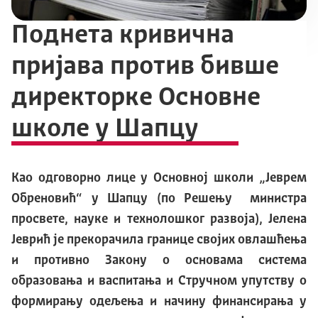
Поднета кривична
пријава против бивше
директорке Основне
школе у Шапцу
Као одговорно лице у Основној школи „Јеврем
Обреновић“ у Шапцу (по Решењу министра
просвете, науке и технолошког развоја), Јелена
Јеврић је прекорачила границе својих овлашћења
и противно Закону о основама система
образовања и васпитања и Стручном упутству о
формирању одељења и начину финансирања у