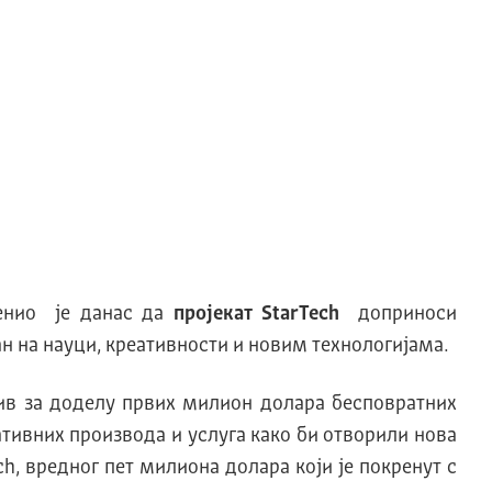
нио је данас да
пројекат StarTech
доприноси
ан на науци, креативности и новим технологијама.
зив за доделу првих милион долара бесповратних
ативних производа и услуга како би отворили нова
h, вредног пет милиона долара који је покренут с