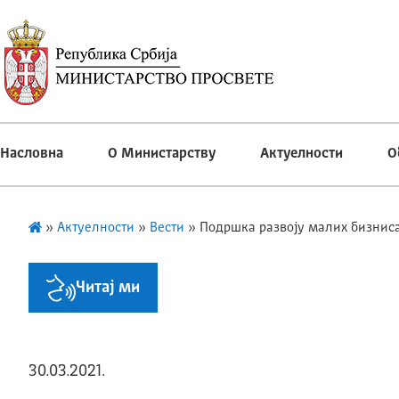
Насловна
О Министарству
Актуелности
О
»
Актуелности
»
Вести
»
Подршка развоју малих бизниса
Читај ми
30.03.2021.