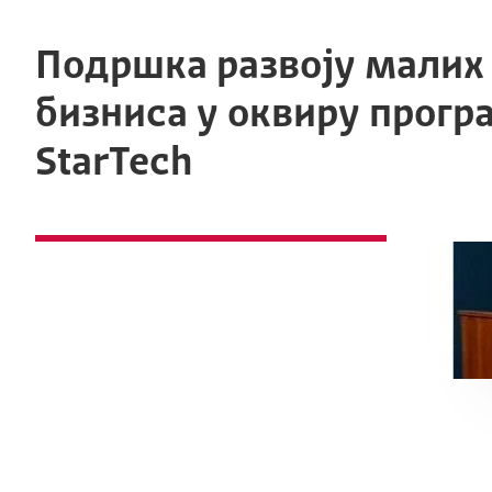
Подршка развоју малих
бизниса у оквиру прогр
StarTech