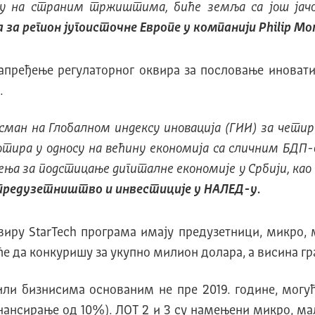
ју на страним тржиштима, биће земља са још јач
 регион југоисточне Европе у компанији Philip Mor
напређење регулаторног оквира за пословање иноват
.
ман на Глобалном индексу иновација (ГИИ) за четири
отира у односу на већину економија са сличним БДП-
ења за подстицање дигиталне економије у Србији, као
предузетништво и инвестиције у НАЛЕД-у.
виру StarTech програма имају предузетници, микро, 
ће да конкуришу за укупно милион долара, а висина гра
и бизнисима основаним не пре 2019. године, могуће
инансирање од 10%). ЛОТ 2 и 3 су намењени микро, 