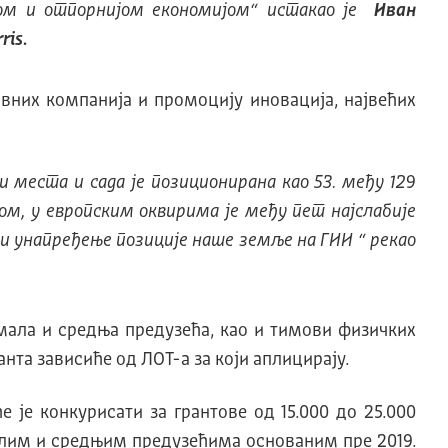
ом и отпорнијом економијом“
истакао је
Иван
ris.
ивних компанија и промоцију иновација, највећих
 места и сада је позиционирана као 53. међу 129
ом, у европским оквирима је међу пет најслабије
 и унапређење позиције наше земље на ГИИ
“ рекао
мала и средња предузећа, као и тимови физичких
нта зависиће од ЛОТ-а за који аплицирају.
 је конкурисати за грантове од 15.000 до 25.000
малим и средњим предузећима основаним пре 2019.