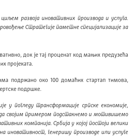
циљем развоја иновативних производа и услуга.
провођење Стратегије паметне специјализације за
вативно, док је тај проценат код мањих предузећа
их пројеката.
има подржано око 100 домаћих стартап тимова,
пертске подршке.
ије у погледу трансформације српске економије,
о да својим примером подстакнемо и мотивишемо
ативних компанија. Србија у којој постоји велики
 на иновативност, генеришу производе или услуге