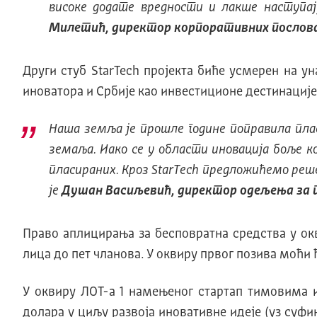
високе додате вредности и лакше наступа
Милетић, директор корпоративних послова за
Други стуб StarTech пројекта биће усмерен на у
иноватора и Србије као инвестиционе дестинације
Наша земља је прошле године поправила плас
земаља. Иако се у области иновација боље к
пласираних. Kроз StarTech предложићемо реш
је
Душан Васиљевић, директор одељења за 
Право аплицирања за бесповратна средства у ок
лица до пет чланова. У оквиру првог позива моћи 
У оквиру ЛОТ-а 1 намењеног стартап тимовима ил
долара у циљу развоја иновативне идеје (уз суф