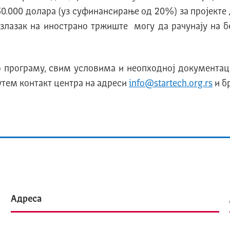
 50.000 долара (уз суфинансирање од 20%) за пројекте
злазак на инострано тржиште могу да рачунају на б
е о програму, свим условима и неопходној документац
путем контакт центра на адреси
info@startech.org.rs
и б
Адреса