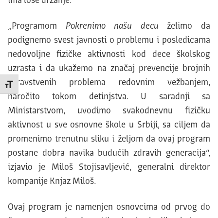
ima loše držanje.
„Programom
Pokrenimo našu decu
želimo da
podignemo svest javnosti o problemu i posledicama
nedovoljne fizičke aktivnosti kod dece školskog
uzrasta i da ukažemo na značaj prevencije brojnih
zdravstvenih problema redovnim vežbanjem,
Promeni veličinu slova
naročito tokom detinjstva. U saradnji sa
Ministarstvom, uvodimo svakodnevnu fizičku
aktivnost u sve osnovne škole u Srbiji, sa ciljem da
promenimo trenutnu sliku i željom da ovaj program
postane dobra navika budućih zdravih generacija“,
izjavio je Miloš Stojisavljević, generalni direktor
kompanije Knjaz Miloš.
Ovaj program je namenjen osnovcima od prvog do