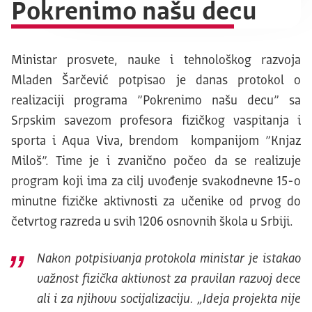
Pokrenimo našu decu
Ministar prosvete, nauke i tehnološkog razvoja
Mladen Šarčević potpisao je danas protokol o
realizaciji programa ”Pokrenimo našu decu” sa
Srpskim savezom profesora fizičkog vaspitanja i
sporta i Aqua Viva, brendom kompanijom ”Knjaz
Miloš”. Time je i zvanično počeo da se realizuje
program koji ima za cilj uvođenje svakodnevne 15-o
minutne fizičke aktivnosti za učenike od prvog do
četvrtog razreda u svih 1206 osnovnih škola u Srbiji.
Nakon potpisivanja protokola ministar je istakao
važnost fizička aktivnost za pravilan razvoj dece
ali i za njihovu socijalizaciju. „Ideja projekta nije