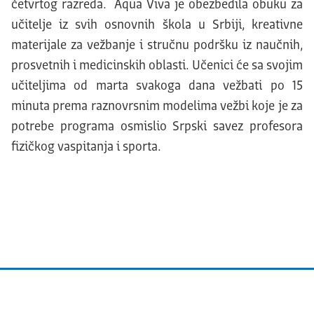
četvrtog razreda. Aqua Viva je obezbedila obuku za
učitelje iz svih osnovnih škola u Srbiji, kreativne
materijale za vežbanje i stručnu podršku iz naučnih,
prosvetnih i medicinskih oblasti. Učenici će sa svojim
učiteljima od marta svakoga dana vežbati po 15
minuta prema raznovrsnim modelima vežbi koje je za
potrebe programa osmislio Srpski savez profesora
fizičkog vaspitanja i sporta.