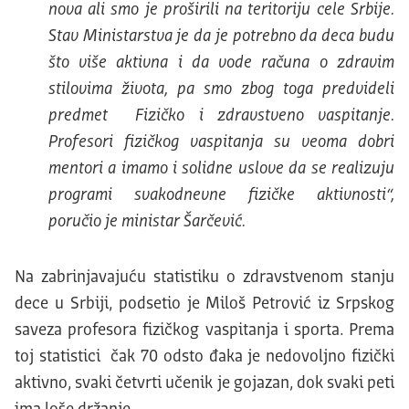
nova ali smo je proširili na teritoriju cele Srbije.
Stav Ministarstva je da je potrebno da deca budu
što više aktivna i da vode računa o zdravim
stilovima života, pa smo zbog toga predvideli
predmet Fizičko i zdravstveno vaspitanje.
Profesori fizičkog vaspitanja su veoma dobri
mentori a imamo i solidne uslove da se realizuju
programi svakodnevne fizičke aktivnosti“,
poručio je ministar Šarčević.
Na zabrinjavajuću statistiku o zdravstvenom stanju
dece u Srbiji, podsetio je Miloš Petrović iz Srpskog
saveza profesora fizičkog vaspitanja i sporta. Prema
toj statistici čak 70 odsto đaka je nedovoljno fizički
aktivno, svaki četvrti učenik je gojazan, dok svaki peti