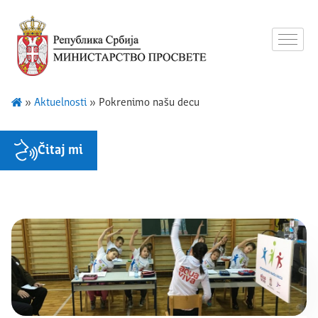
»
Aktuelnosti
»
Pokrenimo našu decu
Čitaj mi