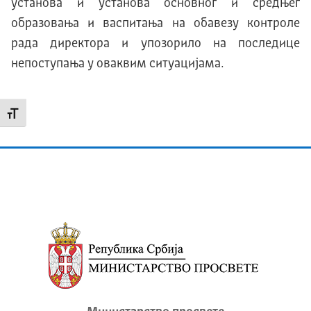
установа и установа основног и средњег
образовања и васпитања на обавезу контроле
рада директора и упозорило на последице
непоступања у оваквим ситуацијама
.
Промени величину слова