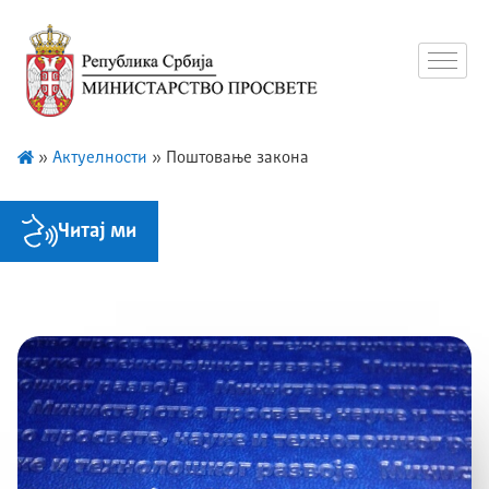
»
Актуелности
»
Поштовање закона
Читај ми