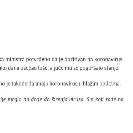
a ministra potvrđeno da je pozitivan na koronavirus.
oliko dana osećao loše, a juče mu se pogoršalo stanje.
o je takođe da imaju koronavirus u blažim oblicima.
je moglo da dođe do širenja virusa. Svi koji rade na