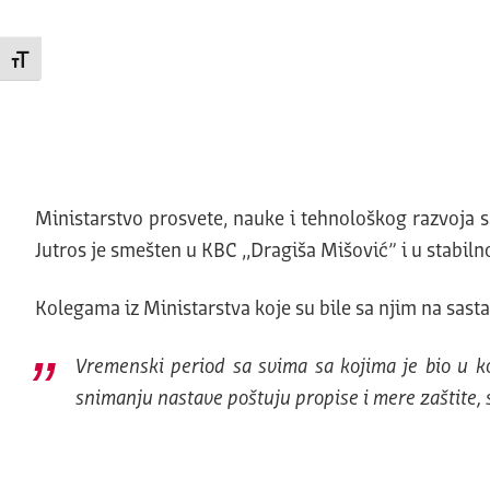
Promeni veličinu slova
Ministarstvo prosvete, nauke i tehnološkog razvoja 
Jutros je smešten u KBC ,,Dragiša Mišović” i u stabiln
Kolegama iz Ministarstva koje su bile sa njim na sast
Vremenski period sa svima sa kojima je bio u ko
snimanju nastave poštuju propise i mere zaštite, 