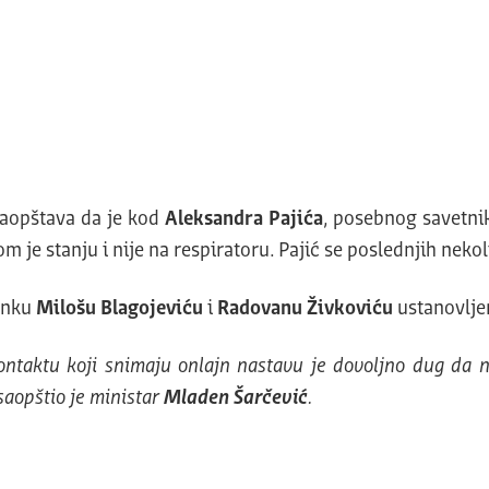
saopštava da je kod
Aleksandra Pajića
, posebnog savetnik
om je stanju i nije na respiratoru. Pajić se poslednjih nek
anku
Milošu Blagojeviću
i
Radovanu Živkoviću
ustanovljen
ntaktu koji snimaju onlajn nastavu je dovoljno dug da ni
saopštio je ministar
Mladen Šarčević
.