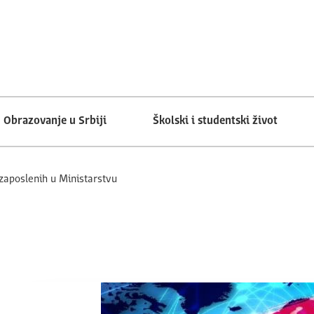
Obrazovanje u Srbiji
Školski i studentski život
zaposlenih u Ministarstvu