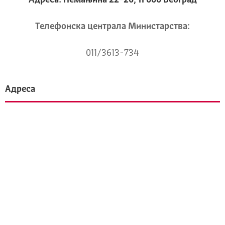
Телeфонска централа Mинистарства:
011/3613-734
Адреса