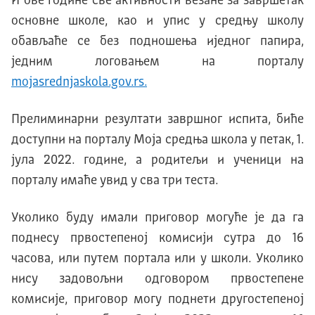
И ове године све активности везане за завршетак
основне школе, као и упис у средњу школу
обављаће се без подношења иједног папира,
једним логовањем на порталу
mojasrednjaskola.gov.rs.
Прелиминарни резултати завршног испита, биће
доступни на порталу Моја средња школа у петак, 1.
јула 2022. године, а родитељи и ученици на
порталу имаће увид у сва три теста.
Уколико буду имали приговор могуће је да га
поднесу првостепеној комисији сутра до 16
часова, или путем портала или у школи. Уколико
нису задовољни одговором првостепене
комисије, приговор могу поднети другостепеној