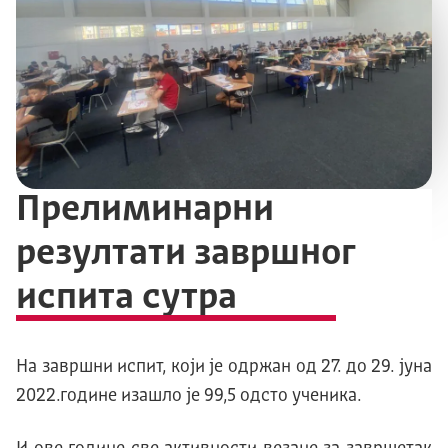
Прелиминарни
резултати завршног
испита сутра
На завршни испит, који је одржан од 27. до 29. јуна
2022.године изашло је 99,5 одсто ученика.