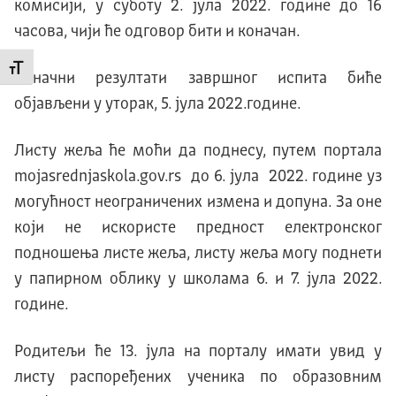
комисији, у суботу 2. јула 2022. године до 16
часова, чији ће одговор бити и коначан.
Промени величину слова
Коначни резултати завршног испита биће
објављени у уторак, 5. јула 2022.године.
Листу жеља ће моћи да поднесу, путем портала
mojasrednjaskola.gov.rs до 6. јула 2022. године уз
могућност неограничених измена и допуна. За оне
који не искористе предност електронског
подношења листе жеља, листу жеља могу поднети
у папирном облику у школама 6. и 7. јула 2022.
године.
Родитељи ће 13. јула на порталу имати увид у
листу распоређених ученика по образовним