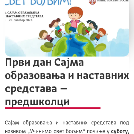
Први дан Сајма
образовања и наставних
средстава –
предшколци
Сајам oбразовања и наставних средстава под
називом „Учинимо свет бољим“ почиње у
суботу,