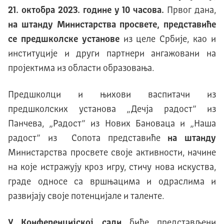
21. октобра 2023. године
у 10 часова.
Првог дана,
на штанду Министарства просвете, представиће
се предшколске установе
из целе Србије, као и
институције и други партнери ангажовани на
пројектима из области образовања.
Предшколци и њихови васпитачи из
предшколских установа „Дечја радост” из
Панчева, „Радост” из Нових Бановаца и „Наша
радост” из Сопота представиће
на штанду
Министарства просвете своје активности, начине
на које истражују кроз игру, стичу нова искуства,
граде односе са вршњацима и одраслима и
развијају своје потенцијале и таленте.
У Конференцијској сали
биће представљени