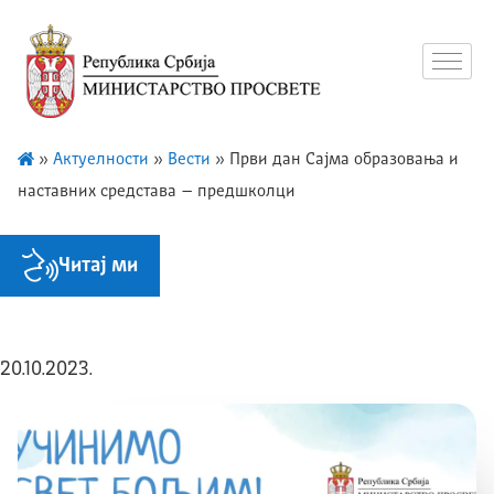
»
Актуелности
»
Вести
»
Први дан Сајма образовања и
наставних средстава – предшколци
Читај ми
20.10.2023.