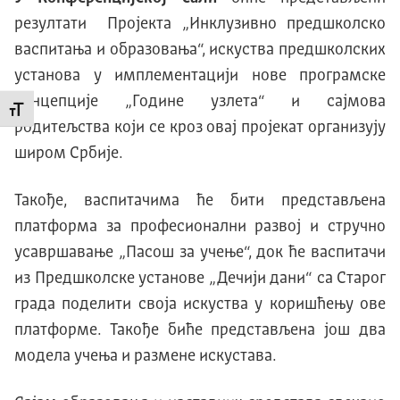
резултати Пројекта „Инклузивно предшколско
васпитања и образовања“, искуства предшколских
установа у имплементацији нове програмске
концепције „Године узлета“ и сајмова
Промени величину слова
родитељства који се кроз овај пројекат организују
широм Србије.
Такође, васпитачима ће бити представљена
платформа за професионални развој и стручно
усавршавање „Пасош за учење“, док ће васпитачи
из Предшколске установе „Дечији дани“ са Старог
града поделити своја искуства у коришћењу ове
платформе. Такође биће представљена још два
модела учења и размене искустава.