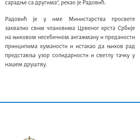
сарадње са другима“, рекао је Радовић.
Радовић је у име Министарства просвете
захвалио свим члановима Црвеног крста Србије
на њиховом несебичном ангажману и преданости
принципима хуманости и истакао да њихов рад
представља узор солидарности и светлу тачку у
нашем друштву.