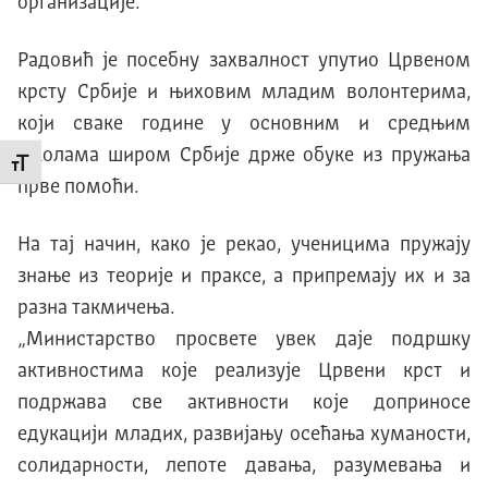
организације.
Радовић је посебну захвалност упутио Црвеном
крсту Србије и њиховим младим волонтерима,
који сваке године у основним и средњим
школама широм Србије држе обуке из пружања
Промени величину слова
прве помоћи.
На тај начин, како је рекао, ученицима пружају
знање из теорије и праксе, а припремају их и за
разна такмичења.
„Министарство просвете увек даје подршку
активностима које реализује Црвени крст и
подржава све активности које доприносе
едукацији младих, развијању осећања хуманости,
солидарности, лепоте давања, разумевања и