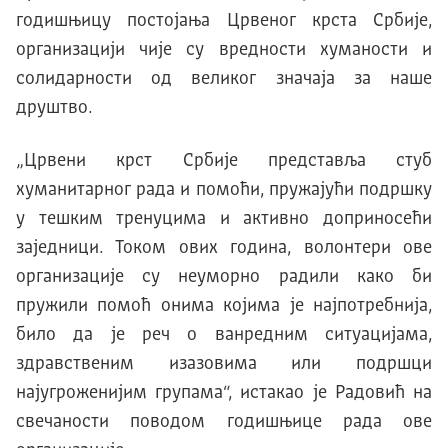
годишњицу постојања Црвеног крста Србије,
организацији чије су вредности хуманости и
солидарности од великог значаја за наше
друштво.
„Црвени крст Србије представља стуб
хуманитарног рада и помоћи, пружајући подршку
у тешким тренуцима и активно доприносећи
заједници. Током ових година, волонтери ове
организације су неуморно радили како би
пружили помоћ онима којима је најпотребнија,
било да је реч о ванредним ситуацијама,
здравственим изазовима или подршци
најугроженијим групама“, истакао је Радовић на
свечаности поводом годишњице рада ове