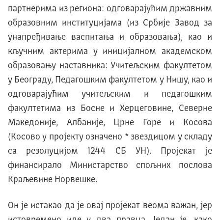
партнерима из региона: одговарајућим државним
образовним институцијама (из Србије Завод за
унапређивање васпитања и образовања), као и
кључним актерима у иницијалном академском
образовању наставника: Учитељским факултетом
у Београду, Педагошким факултетом у Нишу, као и
одговарајућим учитељским и педагошким
факултетима из Босне и Херцеговине, Северне
Македоније, Албаније, Црне Горе и Косова
(Косово у пројекту означено * звездицом у складу
са резолуцијом 1244 СБ УН). Пројекат је
финансирало Министарство спољних послова
Краљевине Норвешке.
Он је истакао да је овај пројекат веома важан, јер
истовремено иде у два правца. Један је, како