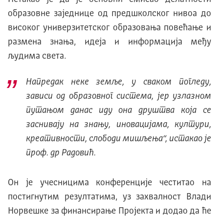
образовне заједнице од предшколског нивоа до
високог универзитетског образовања повећање и
размена знања, идеја и информација међу
људима света.
Напредак неке земље, у сваком погледу,
зависи од образовног система, јер узлазном
путањом данас иду она друштва која се
заснивају на знању, иновацијама, култури,
креативности, слободи мишљења“, истакао је
проф. др Радовић.
Он је учесницима конференције честитао на
постигнутим резултатима, уз захвалност Влади
Норвешке за финансирање Пројекта и додао да ће