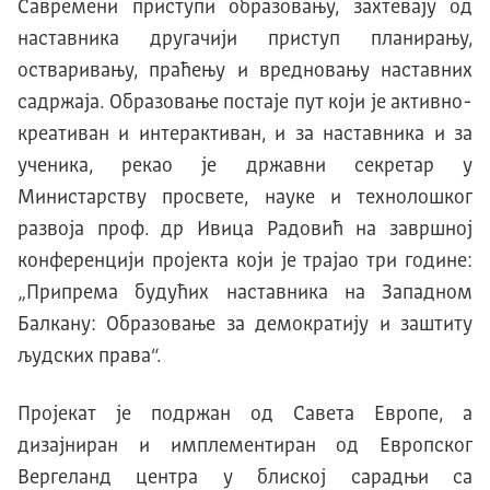
Савремени приступи образовању, захтевају од
наставника другачији приступ планирању,
остваривању, праћењу и вредновању наставних
садржаја. Образовање постаје пут који је активно-
креативан и интерактиван, и за наставника и за
ученика, рекао је државни секретар у
Министарству просвете, науке и технолошког
развоја проф. др Ивица Радовић на завршној
конференцији пројекта који је трајао три године:
„Припрема будућих наставника на Западном
Балкану: Образовање за демократију и заштиту
људских права“.
Пројекат је подржан од Савета Европе, а
дизајниран и имплементиран од Европског
Вергеланд центра у блиској сарадњи са