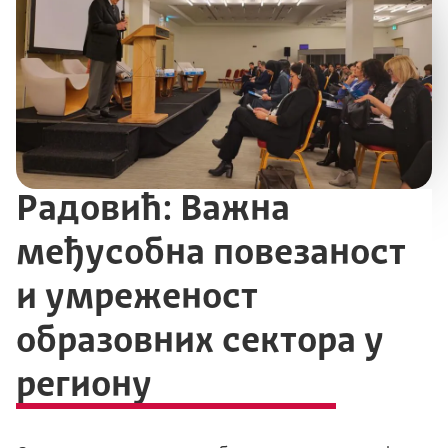
Радовић: Важна
међусобнa повезаност
и умреженост
образовних сектора у
региону