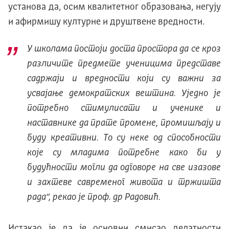
установа да, осим квалитетног образовања, негују
и афирмишу културне и друштвене вредности.
У школама постоји доста простора да се кроз
различите предмете ученицима представе
садржаји и вредности који су важни за
усвајање демократских вештина. Уједно је
потребно стимулисати и ученике и
наставнике да прате промене, промишљају и
буду креативни. То су неке од способности
које су младима потребне како би у
будућности могли да одговоре на све изазове
и захтеве савременог живота и тржишта
рада“, рекао је проф. др Радовић.
Истакао је да је основни смисао делатности