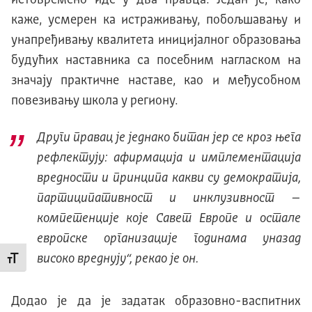
каже, усмерен ка истраживању, побољшавању и
унапређивању квалитета иницијалног образовања
будућих наставника са посебним нагласком на
значају практичне наставе, као и међусобном
повезивању школа у региону.
Други правац је једнако битан јер се кроз њега
рефлектују: афирмација и имплементација
вредности и принципа какви су демократија,
партиципативност и инклузивност –
компетенције које Савет Европе и остале
европске организације годинама уназад
високо вреднују“, рекао је он.
Промени величину слова
Додао је да је задатак образовно-васпитних