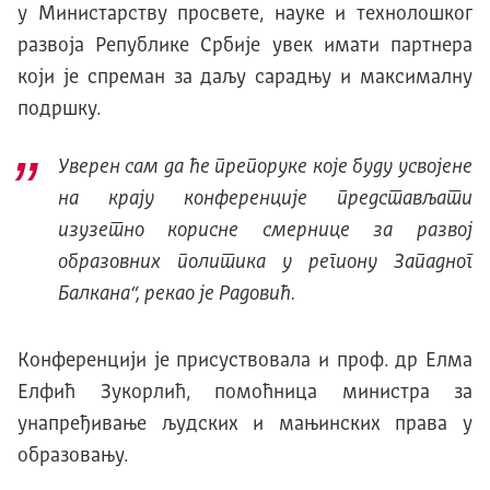
у Министарству просвете, науке и технолошког
развоја Републике Србије увек имати партнера
који је спреман за даљу сарадњу и максималну
подршку.
Уверен сам да ће препоруке које буду усвојене
на крају конференције представљати
изузетно корисне смернице за развој
образовних политика у региону Западног
Балкана“, рекао је Радовић.
Конференцији је присуствовала и проф. др Елма
Елфић Зукорлић, помоћница министра за
унапређивање људских и мањинских права у
образовању.