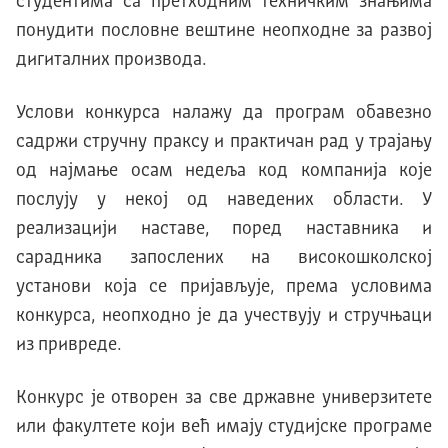
студентима са претходним техничким знањима
понудити пословне вештине неопходне за развој
дигиталних производа.
Услови конкурса налажу да програм обавезно
садржи стручну праксу и практичан рад у трајању
од најмање осам недеља код компанија које
послују у некој од наведених области. У
реализацији наставе, поред наставника и
сарадника запослених на високошколској
установи која се пријављује, према условима
конкурса, неопходно је да учествују и стручњаци
из привреде.
Конкурс је отворен за све државне универзитете
или факултете који већ имају студијске програме