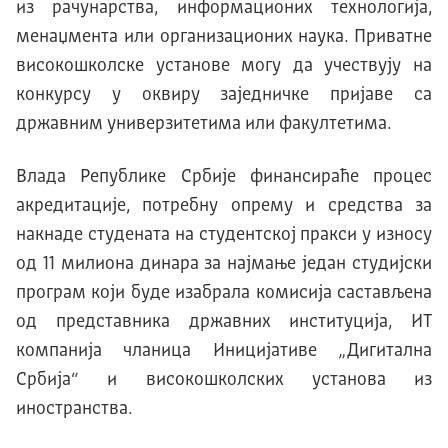
из рачунарства, информaционих технологија,
менаџмента или организационих наука. Приватне
високошколске установе могу да учествују на
конкурсу у оквиру заједничке пријаве са
државним универзитетима или факултетима.
Влада Републике Србије финансираће процес
акредитације, потребну опрему и средства за
накнаде студената на студентској пракси у износу
од 11 милиона динара за најмање један студијски
програм који буде изабрала комисија састављена
од представника државних институција, ИТ
компанија чланица Иницијативе „Дигитална
Србија“ и високошколских установа из
иностранства.