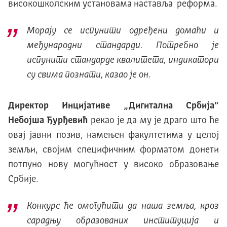
високошколским установама наставља реформа.
Морају се испунити одређени домаћи и
међународни стандарди. Потребно је
испунити стандарде квалитета, индикатори
су свима познати, казао је он.
Директор Инцијативе „Дигитална Србија“
Небојша Ђурђевић
рекао је да му је драго што ће
овај јавни позив, намењен факултетима у целој
земљи, својим специфичним форматом донети
потпуно нову могућност у високо образовање
Србије.
Конкурс ће омогућити да наша земља, кроз
сарадњу образованих институција и