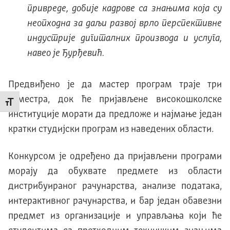
привреде, добије кадрове са знањима која су
неопходна за даљи развој врло перспективне
индустрије дигиталних производа и услуга,
навео је Ђурђевић.
Предвиђено је да мастер програм траје три
семестра, док ће пријављене високошколске
Промени величину слова
институције морати да предложе и најмање један
кратки студијски програм из наведених области.
Конкурсом је одређено да пријављени програми
морају да обухвате предмете из области
дистрибуираног рачунарства, анализе података,
интерактивног рачунарства, и бар један обавезни
предмет из организације и управљања који ће