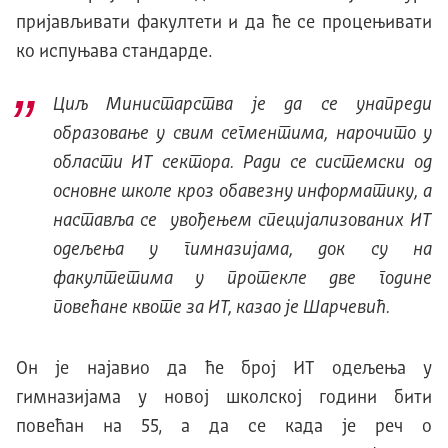
пријављивати факултети и да ће се процењивати
ко испуњава стандарде.
Циљ Министарства је да се унапреди
образовање у свим сегментима, нарочито у
области ИТ сектора. Ради се системски од
основне школе кроз обавезну информатику, а
наставља се увођењем специјализованих ИТ
одељења у гимназијама, док су на
факултетима у протекле две године
повећане квоте за ИТ, казао је Шарчевић.
Он је најавио да ће број ИТ одељења у
гимназијама у новој школској години бити
повећан на 55, а да се када је реч о