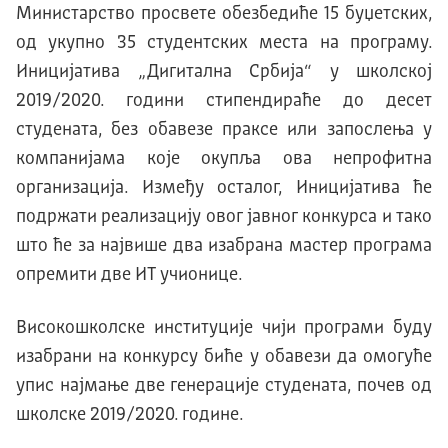
Министарство просвете обезбедиће 15 буџетских,
од укупно 35 студентских места на програму.
Иницијатива „Дигитална Србија“ у школској
2019/2020. години стипендираће до десет
студената, без обавезе праксе или запослења у
компанијама које окупља ова непрофитна
организација. Између осталог, Иницијатива ће
подржати реализацију овог јавног конкурса и тако
што ће за највише два изабрана мастер програма
опремити две ИТ учионице.
Високошколске институције чији програми буду
изабрани на конкурсу биће у обавези да омогуће
упис најмање две генерације студената, почев од
школске 2019/2020. године.