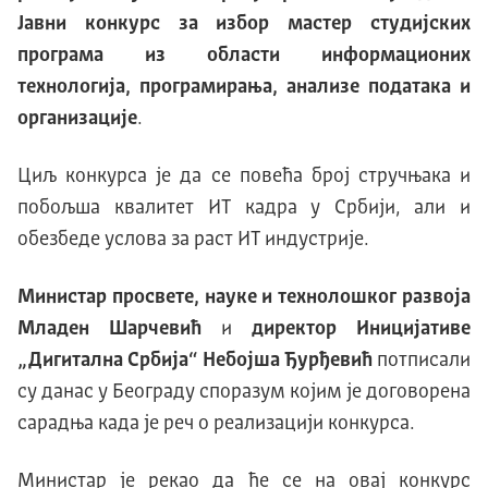
Јавни конкурс за избор мастер студијских
програма из области информационих
технологија, програмирања, анализе података и
организације
.
Циљ конкурса је да се повећа број стручњака и
побољша квалитет ИТ кадра у Србији, али и
обезбеде услова за раст ИТ индустрије.
Министар просвете, науке и технолошког развоја
Младен Шарчевић
и
директор Иницијативе
„Дигитална Србија“ Небојша Ђурђевић
потписали
су данас у Београду споразум којим је договорена
сарадња када је реч о реализацији конкурса.
Министар је рекао да ће се на овај конкурс