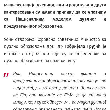
манифестације ученици, али и родитељи и други
заитересовани су имали прилику да се упознају
са Националним моделом дуалног и
предузетничког образовања.
Уочи отварања Каравана саветница министра за
дуално образовање доц. др
Габријела Грујић
је
истакла да су млади који су се определили за
дуално образовање на правом путу.
Наш Национални модел дуалног и
предузетничког образовања препознат је као
лидер међу земљама у региону. Поносни смо
на то, али важније од тога је да су наши
млади, који су се определили за модел дуалног
образовања, препознали тај квалитет. Поред