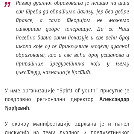
Развој дуалног образовања је нешто на шта
сви треба да обратимо пажњу, јер без добре
праксе, а само теоријом не можемо
створити добре генерације. Да се Ниш
посебно бавио овим показује и све већи број
школа које су се прикључиле моделу дуалног
образовања, као и све већи број установа и
приватних предузетника који у њему
учествују, назначио је Крстић.
У име организације “Spirit of youth” присутне је
поздравио регионални директор
Александар
Ђорђевић
.
У оквиру манифестације одржана је и панел
дискусија на тему дуалног и предузетничког