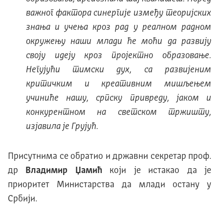
важног фактора синергије између теоријских
знања и учења кроз рад у реалном радном
окружењу наши млади ће моћи да развију
своју идеју кроз пројектно образовање.
Негујући тимски дух, са развијеним
критичким и креативним мишљењем
учиниће нашу, српску привреду, јаком и
конкурентном на светском тржишту,
изјавила је Грујућ.
Присутнима се обратио и државни секретар проф.
др
Владимир Џамић
који је истакао да је
приоритет Министарства да млади остану у
Србији.