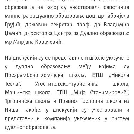
образовања на којој су учествовали саветница
министра за дуално образовање доц. др Габријела
Грујић, државни секретар проф. др Владимир
Џамић, директорка Центра за Дуално образовање
мр Мирјана Ковачевић.
На дискусији су се представиле и школе укључене
у дуално образовање међу којима су
Прехрамбено-хемијска школа, ЕТШ „Никола
Тесла“, Угоститељско-туристичка школа,
Машинска школа, ЕТШ „Мија Станимировић“,
Трговинска школа и Правно-пословна школа из
Ниша. Такође, у дискусији су учествовали и
представници компанија укључених у систем
дуалног образовања.