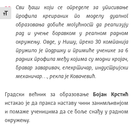
Сви ђаци који се определе за уписивање
Промени величину слова
профила креираних по моделу дуалног
образовања добиће могућност да реализују
рад и учење боравком у реалном радном
окружењу. Овде, у Нишу, преко 30 компанија
пружило је подршку и примиће ученике за 6
радних профила међу којима су модни кројач,
бравар заваривач, елекртичар, индустријски
механичар…, рекла је Ковачевић.
Градски већник за образовање
Бојан Крстић
истакао је да пракса наставу чини занимљивијом
и помаже ученицима да се боље снађу у радном
окружењу.