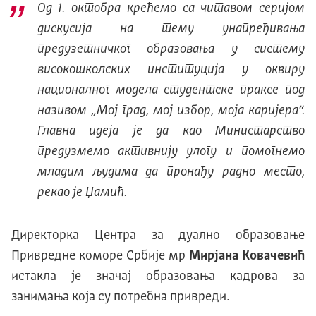
Од 1. октобра крећемо са читавом серијом
дискусија на тему унапређивања
предузетничког образовања у систему
високошколских институција у оквиру
националног модела студентске праксе под
називом „Мој град, мој избор, моја каријера“.
Главна идеја је да као Министарство
предузмемо активнију улогу и помогнемо
младим људима да пронађу радно место,
рекао је Џамић.
Директорка Центра за дуално образовање
Привредне коморе Србије мр
Мирјана Ковачевић
истакла је значај образовања кадрова за
занимања која су потребна привреди.