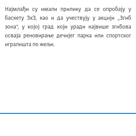
Најмлађи су имали прилику да се опробају у
баскету 3х3, као и да учествују у акцији „Згиб
зона“, у којој град који уради највише згибова
осваја реновирање дечијег парка или спортског
игралишта по жељи.