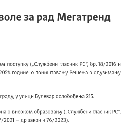
оле за рад Мегатренд
м поступку („Службени гласник РС“, бр. 18/2016 и
9.2024.године, о поништавању Решења о одузимању
граду, у улици Булевар ослобођења 215.
кона о високом образовању („Службени гласник РС“,
7/2021 – др закон и 76/2023).