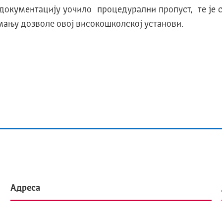
 документацију уочило процедурални пропуст, те је
ању дозволе овој високошколској установи.
Адреса