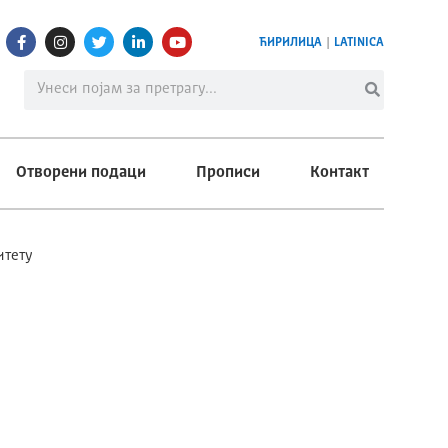
ЋИРИЛИЦА
|
LATINICA
Отворени подаци
Прописи
Контакт
итету