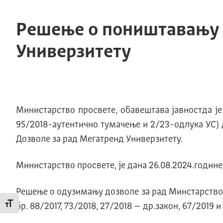
Решење о поништавању 
Универзитету
Министарство просвете, обавештава јавностда је 
95/2018-аутентично тумачење и 2/23-одлука УС) 
Дозволе за рад Мегатренд Универзитету.
Министарство просвете, је дана 26.08.2024.годин
Решење о одузимању дозволе за рад Минстарство пр
Промени величину слова
бр. 88/2017, 73/2018, 27/2018 – др.закон, 67/2019 