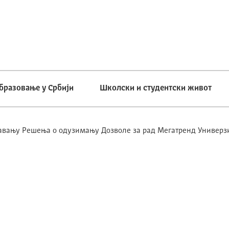
бразовање у Србији
Школски и студентски живот
вању Решења о одузимању Дозволе за рад Мегатренд Универз