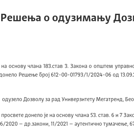
Решења о одузимању Дозв
на основу члана 183.став 3. Закона о општем управно
донело Решење број 612-00-01793/1/2024-06 од 13.0
е одузело Дозволу за рад Универзитету Мегатренд, Бео
освете донело је на основу члана 53. став. 6 и 7 За
и 6/2020 – др.закони, 11/2021 – аутентично тумачење, 6