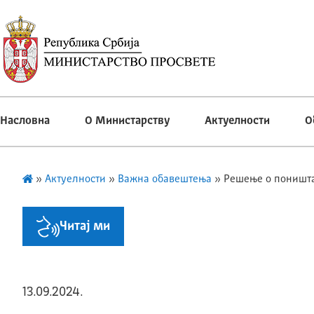
Насловна
О Министарству
Актуелности
О
»
Актуелности
»
Важна обавештења
»
Решење о поништа
Читај ми
13.09.2024.