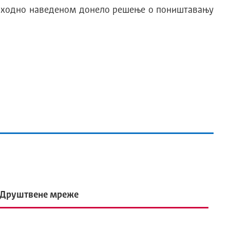
 сходно наведеном донело решење о поништавању
Друштвене мреже