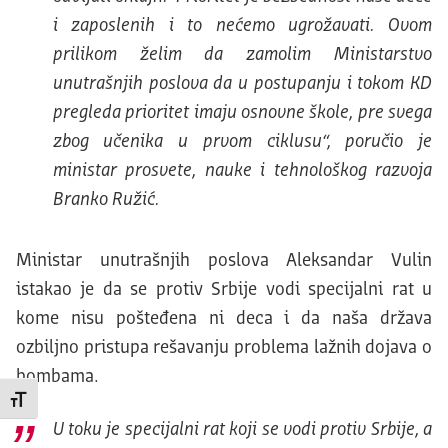
i zaposlenih i to nećemo ugrožavati. Ovom
prilikom želim da zamolim Ministarstvo
unutrašnjih poslova da u postupanju i tokom KD
pregleda prioritet imaju osnovne škole, pre svega
zbog učenika u prvom ciklusu“, poručio je
ministar prosvete, nauke i tehnološkog razvoja
Branko Ružić.
Ministar unutrašnjih poslova Aleksandar Vulin
istakao je da se protiv Srbije vodi specijalni rat u
kome nisu pošteđena ni deca i da naša država
ozbiljno pristupa rešavanju problema lažnih dojava o
bombama.
Promeni veličinu slova
U toku je specijalni rat koji se vodi protiv Srbije, a