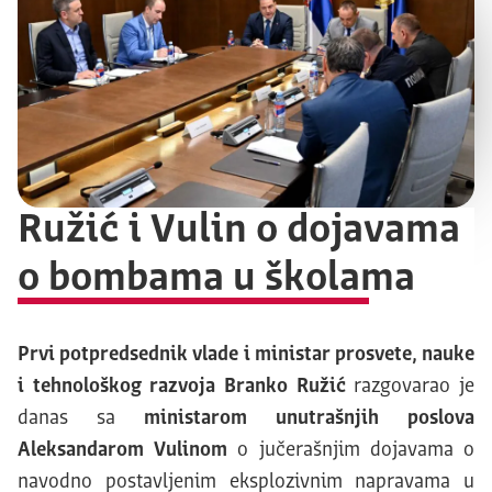
Ružić i Vulin o dojavama
o bombama u školama
Prvi potpredsednik vlade i ministar prosvete, nauke
i tehnološkog razvoja Branko Ružić
razgovarao je
danas sa
ministarom unutrašnjih poslova
Aleksandarom Vulinom
o jučerašnjim dojavama o
navodno postavljenim eksplozivnim napravama u