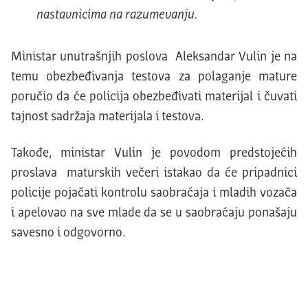
nastavnicima na razumevanju.
Ministar unutrašnjih poslova Aleksandar Vulin je na
temu obezbeđivanja testova za polaganje mature
poručio da će policija obezbeđivati materijal i čuvati
tajnost sadržaja materijala i testova.
Takođe, ministar Vulin je povodom predstojećih
proslava maturskih večeri istakao da će pripadnici
policije pojačati kontrolu saobraćaja i mladih vozača
i apelovao na sve mlade da se u saobraćaju ponašaju
savesno i odgovorno.