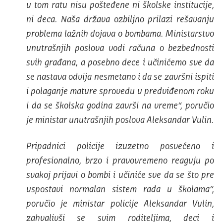
u tom ratu nisu pošteđene ni školske institucije,
ni deca. Naša država ozbiljno prilazi rešavanju
problema lažnih dojava o bombama. Ministarstvo
unutrašnjih poslova vodi računa o bezbednosti
svih građana, a posebno dece i učinićemo sve da
se nastava odvija nesmetano i da se završni ispiti
i polaganje mature sprovedu u predviđenom roku
i da se školska godina završi na vreme“, poručio
je ministar unutrašnjih poslova Aleksandar Vulin.
Pripadnici policije izuzetno posvećeno i
profesionalno, brzo i pravovremeno reaguju po
svakoj prijavi o bombi i učiniće sve da se što pre
uspostavi normalan sistem rada u školama“,
poručio je ministar policije Aleksandar Vulin,
zahvalivši se svim roditeljima, deci i