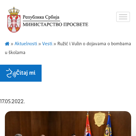
»
Aktuelnosti
»
Vesti
»
Ružić i Vulin o dojavama o bombama
u školama
Čitaj mi
17.05.2022.