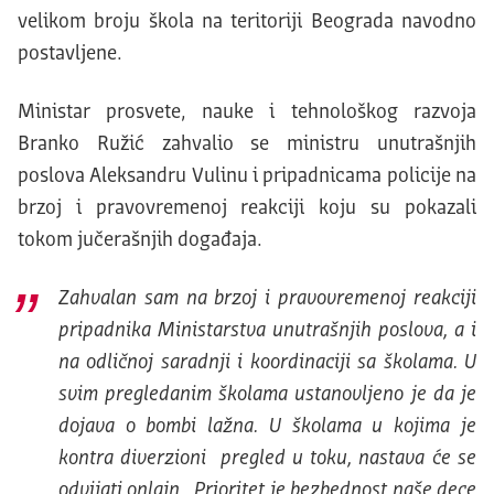
velikom broju škola na teritoriji Beograda navodno
postavljene.
Ministar prosvete, nauke i tehnološkog razvoja
Branko Ružić zahvalio se ministru unutrašnjih
poslova Aleksandru Vulinu i pripadnicama policije na
brzoj i pravovremenoj reakciji koju su pokazali
tokom jučerašnjih događaja.
Zahvalan sam na brzoj i pravovremenoj reakciji
pripadnika Ministarstva unutrašnjih poslova, a i
na odličnoj saradnji i koordinaciji sa školama. U
svim pregledanim školama ustanovljeno je da je
dojava o bombi lažna. U školama u kojima je
kontra diverzioni pregled u toku, nastava će se
odvijati onlajn. Prioritet je bezbednost naše dece