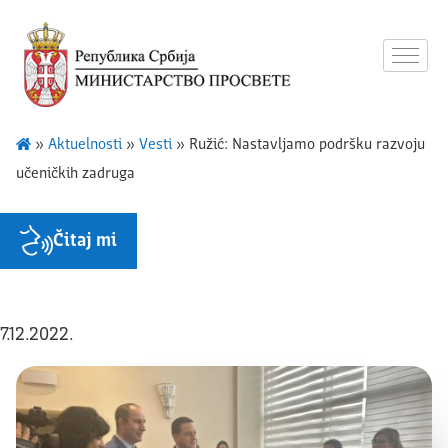
»
Aktuelnosti
»
Vesti
»
Ružić: Nastavljamo podršku razvoju
učeničkih zadruga
Čitaj mi
7.12.2022.