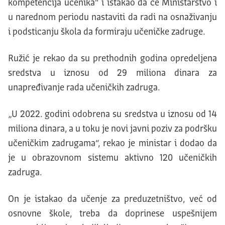
kompetencija učenika“ i istakao da će Ministarstvo i
u narednom periodu nastaviti da radi na osnaživanju
i podsticanju škola da formiraju učeničke zadruge.
Ružić je rekao da su prethodnih godina opredeljena
sredstva u iznosu od 29 miliona dinara za
unapređivanje rada učeničkih zadruga.
„U 2022. godini odobrena su sredstva u iznosu od 14
miliona dinara, a u toku je novi javni poziv za podršku
učeničkim zadrugama“, rekao je ministar i dodao da
je u obrazovnom sistemu aktivno 120 učeničkih
zadruga.
On je istakao da učenje za preduzetništvo, već od
osnovne škole, treba da doprinese uspešnijem