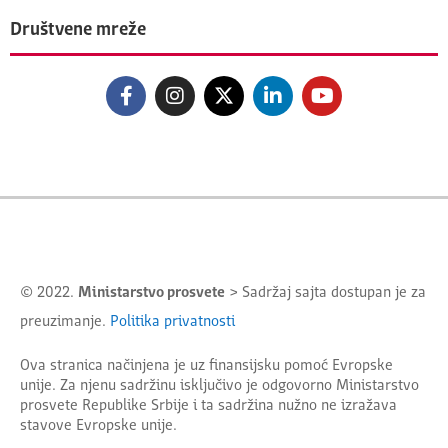
Društvene mreže
© 2022.
Ministarstvo prosvete
> Sadržaj sajta dostupan je za
preuzimanje.
Politika privatnosti
Ova stranica načinjena je uz finansijsku pomoć Evropske
unije. Za njenu sadržinu isključivo je odgovorno
Ministarstvo
prosvete Republike Srbije
i ta sadržina nužno ne izražava
stavove Evropske unije.