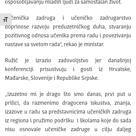
osposobljavanju mladih ljudi za samostalan život.
„Učenička zadruga i učeničko zadrugarstvo
Promeni veličinu slova
doprinose razvoju preduzetničkog duha, stvaranju
pozitivnog odnosa učenika prema radu i povezivanju
nastave sa svetom rada“, rekao je ministar.
Ružić je izrazio zadovoljstvo jer današnjoj
konferenciji prisustvuju i gosti iz Hrvatske,
Mađarske, Slovenije i Republike Srpske.
„Izuzetno mi je drago što smo danas, prvi put u
prilici, da razmenimo dragocena iskustva, znanja,
izazove u radu sa predstavnicima učeničkih zadruga
iz regiona i pružimo podršku i školama koje do sada
nisu osnovale učeničke zadruge u cilju daljeg