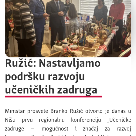
Ružić: Nastavljamo
podršku razvoju
učeničkih zadruga
Ministar prosvete Branko Ružić otvorio je danas u
Nišu prvu regionalnu konferenciju „Učeničke
zadruge – mogućnost i značaj za razvoj