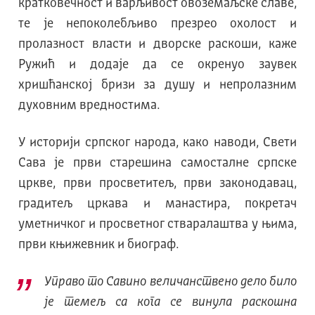
кратковечност и варљивост овоземаљске славе,
те је непоколебљиво презрео охолост и
пролазност власти и дворске раскоши, каже
Ружић и додаје да се окренуо заувек
хришћанској бризи за душу и непролазним
духовним вредностима.
У историји српског народа, како наводи, Свети
Сава је први старешина самосталне српске
цркве, први просветитељ, први законодавац,
градитељ цркава и манастира, покретач
уметничког и просветног стваралаштва у њима,
први књижевник и биограф.
Управо то Савино величанствено дело било
је темељ са кога се винула раскошна