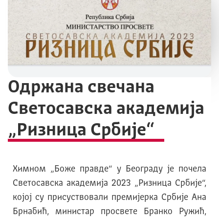
Одржана свечана
Светосавска академија
„Ризница Србије“
Химном „Боже правде“ у Београду је почела
Светосавска академија 2023 „Ризница Србије“,
којој су присуствовали премијерка Србије Ана
Брнабић, министар просвете Бранко Ружић,