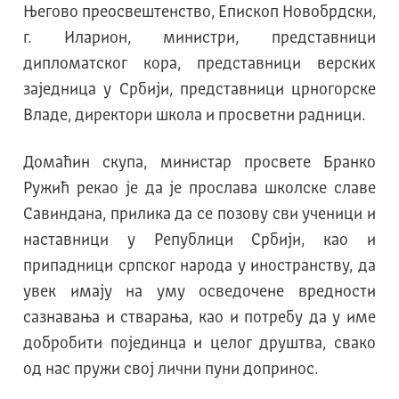
Његово преосвештенство, Епископ Новобрдски,
г. Иларион, министри, представници
дипломатског кoра, представници верских
заједница у Србији, представници црногорске
Владе, директори школа и просветни радници.
Домаћин скупа, министар просвете Бранко
Ружић рекао је да је прослава школске славе
Савиндана, прилика да се позову сви ученици и
наставници у Републици Србији, као и
припадници српског народа у иностранству, да
увек имају на уму осведочене вредности
сазнавања и стварања, као и потребу да у име
добробити појединца и целог друштва, свако
од нас пружи свој лични пуни допринос.