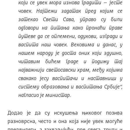
који се увек мора изнова градити – јесте
човек. Најтежи задатак пред којим се
затекао Свети Сава, управо су били
одговори на питања како пронаћи праве
путеве да се оплемени, одухови, изгради и
васпита наш човек. Вековима и данас, у
нашем народу је доста оних који здушно,
читавим бићем граде и подижу тај
најважнији светосавски храм, међу којима
свакако јесу васпитачи и наставници у
систему образовања и васпитања Србије“,
нагласио је министар.
Додао је да су искушења њиховог позива
разноврсна, често и она која није увек могуће