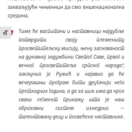
захваљујући чињеници да смо вишенационална
средина.
Тиме ће васпитачи и наставници најдубље
Промени величину слова
потврдити своју племениту
просветитељску мисију, њену заснованост
на духовној задужбини Светог Саве, првог и
вечног просветитеља српског народа“,
закључио је Ружић и најавио да ће
вечерашњи програм бити другачији него
претходних година, а да за циљ има да кроз
сваки сегмент прикажу шта је наш
образовни систем изнедрио –
талентовану децу и посвећене наставнике.