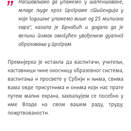
Настављамо да улажемо у талентоване,
младе људе кроз програме стипендија у
које годишње улажемо више од 25 милиона
евра“, казала је Брнабић и додала да је
велики помак омогућен увођењем дуалног
образовања у програм.
Премијерка је истакла да васпитачи, учитељи,
наставници чине окосницу образовног система,
васпитања и просвете у Србији и њима, свима
вама овде присутнима и онима који нас прате
путем малих екрана, захваљујем се посебно у
име Владе на свом вашем раду, труду,
пожртвованости.