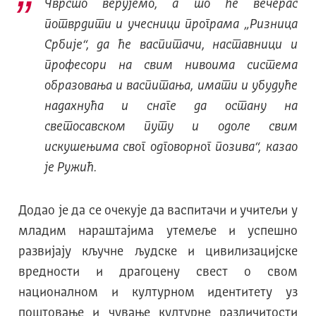
Чврсто верујемо, а то ће вечерас
потврдити и учесници програма „Ризница
Србије“, да ће васпитачи, наставници и
професори на свим нивоима система
образовања и васпитања, имати и убудуће
надахнућа и снаге да остану на
светосавском путу и одоле свим
искушењима свог одговорног позива“, казао
је Ружић.
Додао је да се очекује да васпитачи и учитељи у
младим нараштајима утемеље и успешно
развијају кључне људске и цивилизацијске
вредности и драгоцену свест о свом
националном и културном идентитету уз
поштовање и чување културне различитости