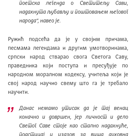
поетска легенда о Светитељу Сави,
надахнута љубављу и поштовањем његовог
народа“, навео је.
Ружић подсећа да је у својим причама,
песмама легендама и другим умотворинама,
српски народ стварао свога Светога Саву,
праведника који поступа и пресуђује по
народном моралном кодексу, учитеља који је
свој народ научио свему што га је требало
научити.
Данас немамо утисак да је тај венац
коначно и довршен, јер личност и дело
Светог Саве стоје као стално надахнуће,
подстицај и изазов за виша духовна