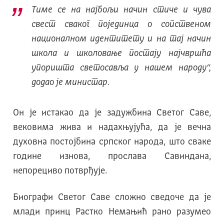
Тиме се на најбољи начин стиче и чува
свест сваког појединца о сопственом
националном идентитету и на тај начин
школа и школовање постају најчвршћа
упоришта светосавља у нашем народу“,
додао је министар.
Он је истакао да је задужбина Светог Саве,
вековима жива и надахњујућа, да је вечна
духовна постојбина српског народа, што сваке
године изнова, прослава Савиндана,
непорециво потврђује.
Биографи Светог Саве сложно сведоче да је
млади принц Растко Немањић рано разумео