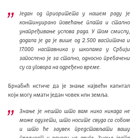
Један од приоритета у нашем раду је
континуирано повећање плата и стално
унапређивање услова рада. У том смислу,
додала је да је више од 2.500 васпитача и
17.000 наставника у школама у Србији
запослено је за стално, односно пребачени
су са уговора на одређено време.
Брнабић истиче да је знање највећи капитал
који могу имати један човек или земља.
Знање је нешто што вам нико никада не
може одузети, што носите свуда са собом
и што ће заувек представљати вашу