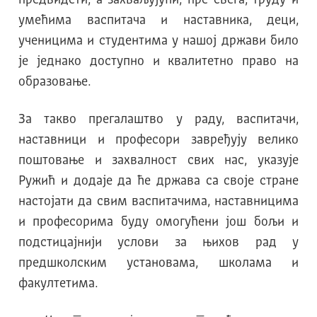
предвидети, а захваљујући, пре свега, труду и
умећима васпитача и наставника, деци,
ученицима и студентима у нашој држави било
је једнако доступно и квалитетно право на
образовање.
За такво прегалаштво у раду, васпитачи,
наставници и професори завређују велико
поштовање и захвалност свих нас, указује
Ружић и додаје да ће држава са своје стране
настојати да свим васпитачима, наставницима
и професорима буду омогућени још бољи и
подстицајнији услови за њихов рад у
предшколским установама, школама и
факултетима.