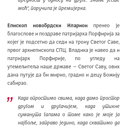
предност у односу на друге. Знање јесте
моћ“, поручила је премијерка.
Епископ новобрдски Иларион
пренео је
благослове и поздраве патријарха Порфирија за
којег је подсетио да седи на трону Светог Саве,
првог архиепископа СПЦ. Владика је навео да и
патријарх Порфирије, по угледу на
утемељитеља наше државе – Светог Саву, ових
дана путује да би мирио, градио и децу Божију
сабирао.
Када опростимо свима, када дамо простор
другом и другачијем, када утихне
суманута галама о томе како је моје ја
најбоље, заправо једино, када схватимо да