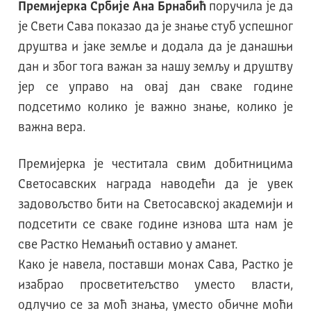
Премијерка Србије Ана Брнабић
поручила је да
је Свети Сава показао да је знање стуб успешног
друштва и јаке земље и додала да је данашњи
дан и због тога важан за нашу земљу и друштву
јер се управо на овај дан сваке године
подсетимо колико је важно знање, колико је
важна вера.
Премијерка је честитала свим добитницима
Светосавских награда наводећи да је увек
задовољство бити на Светосавској академији и
подсетити се сваке године изнова шта нам је
све Растко Немањић оставио у аманет.
Како је навела, поставши монах Сава, Растко је
изабрао просветитељство уместо власти,
одлучио се за моћ знања, уместо обичне моћи