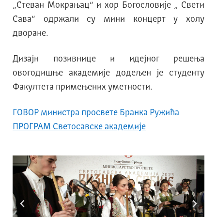
„Стеван Мокрањац“ и хор Богословије „ Свети
Сава“ одржали су мини концерт у холу
дворане.
Дизајн позивнице и идејног решења
овогодишње академије додељен је студенту
Факултета примењених уметности.
ГОВОР министра просвете Бранка Ружића
ПРОГРАМ Светосавске академије