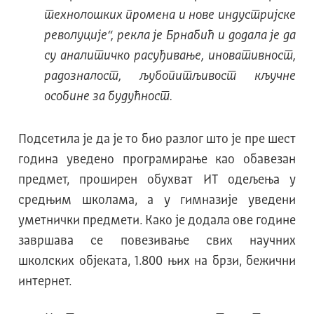
технолошких промена и нове индустријске
револуције“, рекла је Брнабић и додала је да
су аналитичко расуђивање, иновативност,
радозналост, љубопитљивост кључне
особине за будућност.
Подсетила је да је то био разлог што је пре шест
година уведено програмирање као обавезан
предмет, проширен обухват ИТ одељења у
средњим школама, а у гимназије уведени
уметнички предмети. Како је додала ове године
завршава се повезивање свих научних
школских објеката, 1.800 њих на брзи, бежични
интернет.