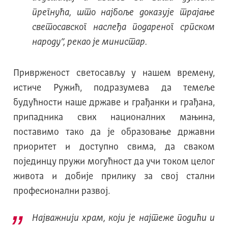
прегнућа, што најбоље доказује трајање
светосавског наслеђа подареног српском
народу”, рекао је министар.
Приврженост светосављу у нашем времену,
истиче Ружић, подразумева да темеље
будућности наше државе и грађанки и грађана,
припадника свих националних мањина,
поставимо тако да је образовање државни
приоритет и доступно свима, да сваком
појединцу пружи могућност да учи током целог
живота и добије прилику за свој стални
професионални развој.
Најважнији храм, који је најтеже подићи и