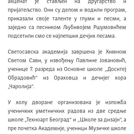
акценат је стављен на другарство и
пријатељство. Они су делом и водили програм,
приказали своје таленте у глуми и песми, а
заједно са песником Љубивојем Ршумовићем
подсетили смо се најлепших дечјих песама.
Светосавска академија завршена је Химном
Светом Сави, у извођењу Павлине Јовановић,
ученице 7. разреда из Основне школе „Доситеј
Обрадовић“ из Ораховца и дечијег хора
„Чаролија“.
У холу дворане организована је изложба
ученичких уметничких радова из две средње
школе „Техноарт Београд“ и „Школе за дизајн“, а
пре почетка Академије, ученици Музичке школе