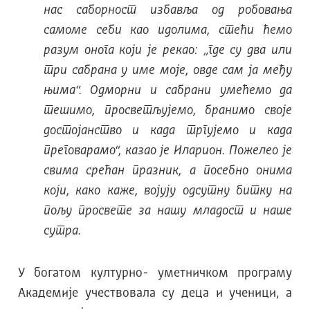
нас саборност избавља од робовања
самоме себи као идолима, стећи ћемо
разум онога који је рекао: „где су два или
три сабрана у име моје, овде сам ја међу
њима“. Одморни и сабрани умећемо да
тешимо, просветљујемо, бранимо своје
достојанство и када тргујемо и када
преговарамо“, казао је Иларион. Пожелео је
свима срећан празник, а посебно онима
који, како каже, војују одсутну битку на
пољу просвете за нашу младост и наше
сутра.
У богатом културно- уметничком програму
Академије учествовала су деца и ученици, а