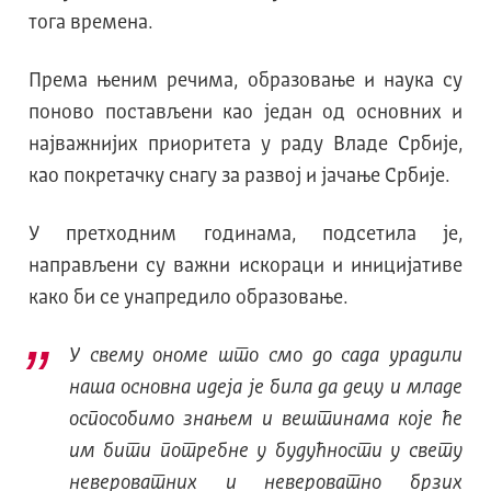
тога времена.
Према њеним речима, образовање и наука су
поново постављени као један од основних и
најважнијих приоритета у раду Владе Србије,
као покретачку снагу за развој и јачање Србије.
У претходним годинама, подсетила је,
направљени су важни искораци и иницијативе
како би се унапредило образовање.
У свему ономе што смо до сада урадили
наша основна идеја је била да децу и младе
оспособимо знањем и вештинама које ће
им бити потребне у будућности у свету
невероватних и невероватно брзих