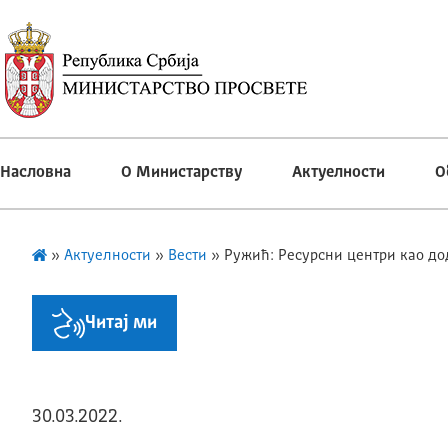
Насловна
О Министарству
Актуелности
О
»
Актуелности
»
Вести
»
Ружић: Ресурсни центри као д
Читај ми
30.03.2022.