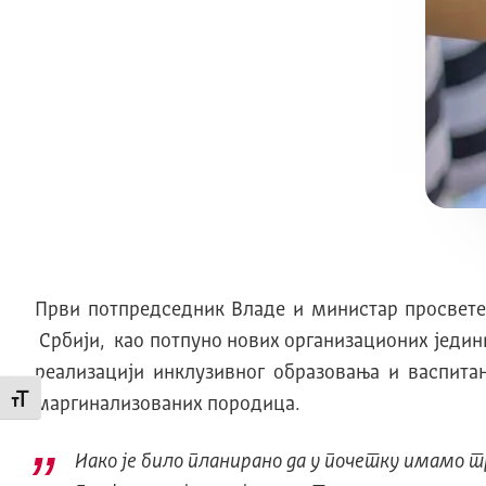
Први потпредседник Владе и министар просвете,
Србији, као потпуно нових организационих једини
реализацији инклузивног образовања и васпита
Промени величину слова
маргинализованих породица.
Иако је било планирано да у почетку имамо 