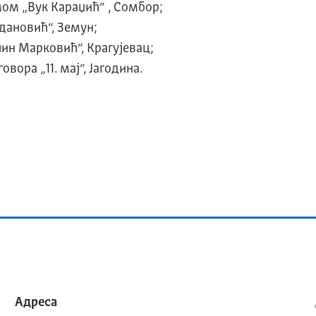
ом „Вук Караџић“ , Сомбор;
дановић“, Земун;
ин Марковић“, Крагујевац;
вора „11. мај“, Јагодина.
Адреса