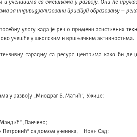
цом и ученицима са сметњама у развоју. Они ће пру
ама за индивидуализовани приступ образовању – рекао
осебну улогу када је реч о примени асистивних техн
ихово учешће у школским и вршњачким активностима.
тензивну сарадњу са ресурс центрима како би дец
ма у развоју „Миодраг Б. Матић“, Ужице;
Мандић“ ,Панчево;
н Петровић“ са домом ученика, Нови Сад;