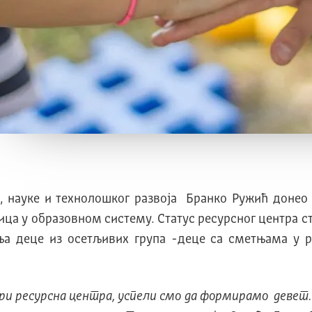
 науке и технолошког развоја Бранко Ружић донео 
ца у образовном систему. Статус ресурсног центра сте
ња деце из осетљивих група -деце са сметњама у р
три ресурсна центра, успели смо да формирамо деве