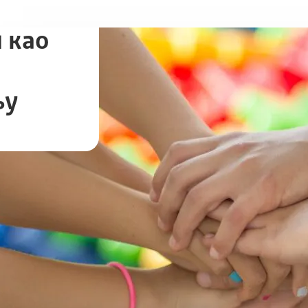
 као
њу