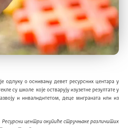
је одлуку о оснивању девет ресурсних центара у
кле су школе које остваруjу изузетне резултате у
азвоју и инвалидитетом, деце миграната или из
т. Ресурсни центри окупиће стручњаке различитих