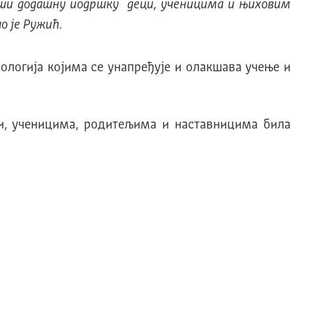
жати додатну подршку деци, ученицима и њиховим
 је Ружић.
ологија којима се унапређује и олакшава учење и
и, ученицима, родитељима и наставницима била