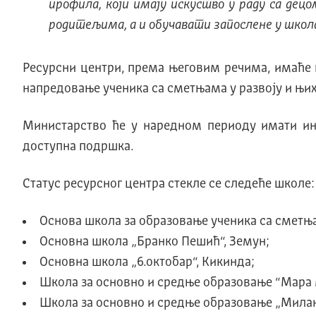
профила, који имају искуство у раду са де
родитељима, а и обучавати запослене у школ
Ресурсни центри, према његовим речима, имаће п
напредовање ученика са сметњама у развоју и њ
Министарство ће у наредном периоду имати ин
доступна подршка.
Статус ресурсног центра стекле се следеће школе:
Основа школа за образовање ученика са сметња
Основна школа „Бранко Пешић“, Земун;
Основна школа „6.октобар“, Кикинда;
Школа за основно и средње образовање “Мара 
Школа за основно и средње образовање „Мила