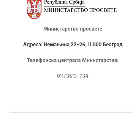
Министарство просвете
Адреса: Немањина 22-26, 11 000 Београд
Телeфонска централа Mинистарства:
011/3613-734