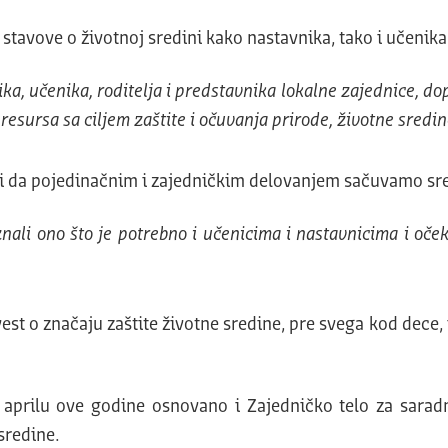
 stavove o životnoj sredini kako nastavnika, tako i učenika
 učenika, roditelja i predstavnika lokalne zajednice, dopr
esursa sa ciljem zaštite i očuvanja prirode, životne sredine
o i da pojedinačnim i zajedničkim delovanjem sačuvamo sre
nali ono što je potrebno i učenicima i nastavnicima i oče
 svest o značaju zaštite životne sredine, pre svega kod de
 aprilu ove godine osnovano i Zajedničko telo za sarad
sredine.