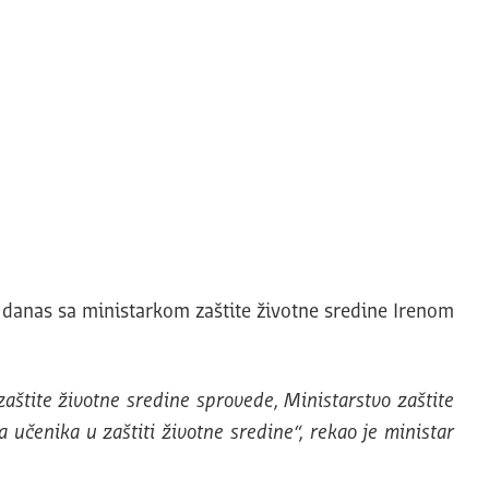
 danas sa ministarkom zaštite životne sredine Irenom
aštite životne sredine sprovede, Ministarstvo zaštite
a učenika u zaštiti životne sredine“
, rekao je ministar