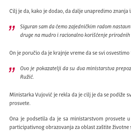
Cilj je da, kako je dodao, da dalje unapredimo znanja i
Siguran sam da ćemo zajedničkim radom nastavnika,
druge na mudro i racionalno korišćenje prirodnih r
On je poručio da je krajnje vreme da se svi osvestim
Ovo je pokazatelji da su dva ministarstva prepoz
Ružić.
Ministarka Vujović je rekla da je cilj je da se podiže
prosvete.
Ona je podsetila da je sa ministarstvom prosvete u
participativnog obrazovanja za oblast zaštite životne 