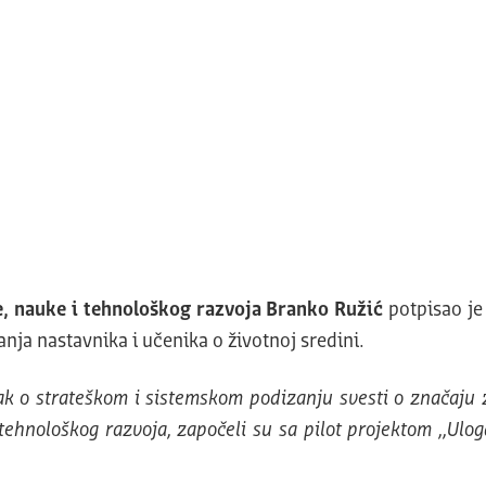
e, nauke i tehnološkog razvoja Branko Ružić
potpisao je
nanja nastavnika i učenika o životnoj sredini.
ak o strateškom i sistemskom podizanju svesti o značaju z
tehnološkog razvoja, započeli su sa pilot projektom ,,Ulog