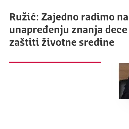
Ružić: Zajedno radimo na
unapređenju znanja dece
zaštiti životne sredine