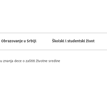
Obrazovanje u Srbiji
Školski i studentski život
 znanja dece o zaštiti životne sredine