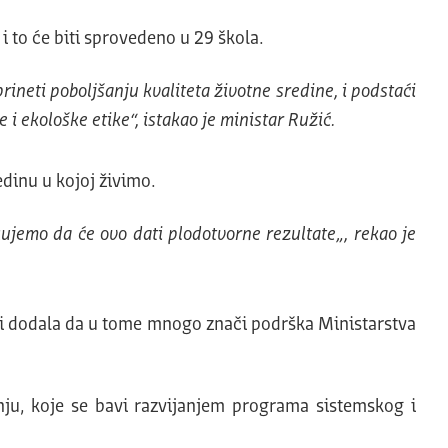
 i to će biti sprovedeno u 29 škola.
ineti poboljšanju kvaliteta životne sredine, i podstaći
 i ekološke etike“
, istakao je ministar Ružić.
dinu u kojoj živimo.
kujemo da će ovo dati plodotvorne rezultate
„, rekao je
ce, i dodala da u tome mnogo znači podrška Ministarstva
nju, koje se bavi razvijanjem programa sistemskog i