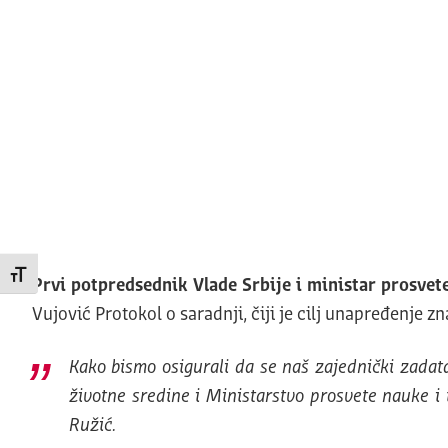
Promeni veličinu slova
Prvi potpredsednik Vlade Srbije i ministar prosvet
Vujović Protokol o saradnji, čiji je cilj unapređenje z
Kako bismo osigurali da se naš zajednički zadat
životne sredine i Ministarstvo prosvete nauke i 
Ružić.