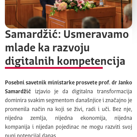
Samardžić: Usmeravamo
mlade ka razvoju
digitalnih kompetencija
Posebni savetnik ministarke prosvete prof. dr Janko
Samardžić
izjavio je da digitalna transformacija
dominira svakim segmentom današnjice i značajno je
promenila način na koji se živi, radi i uči. Bez nje,
nijedna zemlja, nijedna ekonomija, nijedna
kompanija i nijedan pojedinac ne mogu razviti svoj
puni potencijal danas.