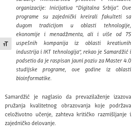
organizacije: Inicijativa “Digitalna Srbija”. Ove
programe su zajednički kreirali fakulteti sa
dugom tradicijom u oblasti tehnologije,
ekonomije i menadžmenta, ali i više od 75
uspešnih kompanija iz oblasti kreativnih
Promeni veličinu slova
industrija i IKT tehnologija“, rekao je Samardžić i
podsetio da je raspisan javni poziv za Master 4.0
studijske programe, ove godine iz oblasti
bioinformatike.
Samardžić je naglasio da prevazilaženje izazova
pružanja kvalitetnog obrazovanja koje podržava
celoživotno učenje, zahteva kritičko razmišljanje i
zajedničko delovanje.