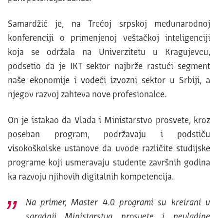
Samardžić je, na Trećoj srpskoj međunarodnoj
konferenciji o primenjenoj veštačkoj inteligenciji
koja se održala na Univerzitetu u Kragujevcu,
podsetio da je IKT sektor najbrže rastući segment
naše ekonomije i vodeći izvozni sektor u Srbiji, a
njegov razvoj zahteva nove profesionalce.
On je istakao da Vlada i Ministarstvo prosvete, kroz
poseban program, podržavaju i podstiču
visokoškolske ustanove da uvode različite studijske
programe koji usmeravaju studente završnih godina
ka razvoju njihovih digitalnih kompetencija.
Na primer, Master 4.0 programi su kreirani u
saradnji Ministarstva prosvete i nevladine