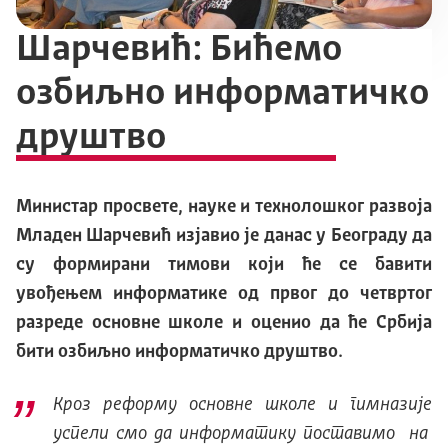
Шарчевић: Бићемо
озбиљно информатичко
друштво
Министар просвете, науке и технолошког развоја
Младен Шарчевић изјавио је данас у Београду да
су формирани тимови који ће се бавити
увођењем информатике од првог до четвртог
разреде основне школе и оценио да ће Србија
бити озбиљно информатичко друштво.
Кроз реформу основне школе и гимназије
успели смо да информатику поставимо на