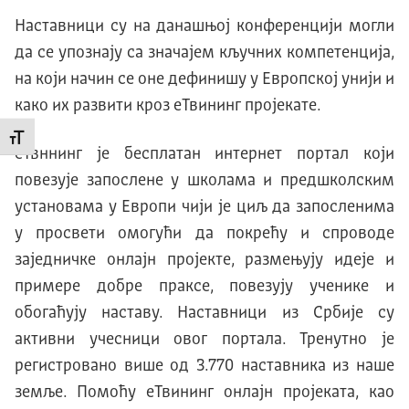
Наставници су на данашњој конференцији могли
да се упознају са значајем кључних компетенција,
на који начин се оне дефинишу у Европској унији и
како их развити кроз еТвининг пројекате.
Промени величину слова
еТвннинг је бесплатан интернет портал који
повезује запослене у школама и предшколским
установама у Европи чији је циљ да запосленима
у просвети омогући да покрећу и спроводе
заједничке онлајн пројекте, размењују идеје и
примере добре праксе, повезују ученике и
обогаћују наставу. Наставници из Србије су
активни учесници овог портала. Тренутно је
регистровано више од 3.770 наставника из наше
земље. Помоћу еТвининг онлајн пројеката, као