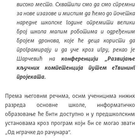
високо место. Схватили смо да смо спремни
за нове изазове и мислим да ћемо до почетка
наредне школске године опремити велики
број школа малим роботима и одређеним
бројем дронова, које ће деца користи да
програмирају и да уче кроз игру, рекaо је
Шарчевић на
конференцији „Развијање
кључних компетенција путем еТвининг
пројеката.
Према његовим речима, осим ученицима нижих
разреда основне школе, информатичко
образовање ће бити доступно и у предшколским
установама кроз програм који би се могао звати
„Од играчке до рачунара“.