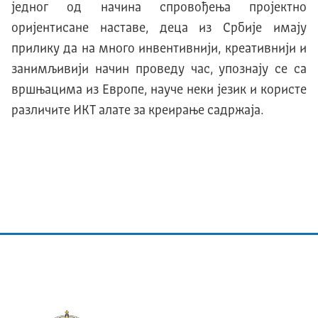
једног од начина спровођења пројектно
оријентисане наставе, деца из Србије имају
прилику да на много инвентивнији, креативнији и
занимљивији начин проведу час, упознају се са
вршњацима из Европе, науче неки језик и користе
различите ИKТ алате за креирање садржаја.