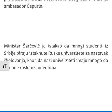
ambasador Čepurin.
Ministar Šarčević je istakao da mnogi studenti iz
Srbije biraju istaknute Ruske univerzitete za nastavak
školovanja, kao i da naši univerziteti imaju mnogo da
Promeni veličinu slova
ponude ruskim studentima.