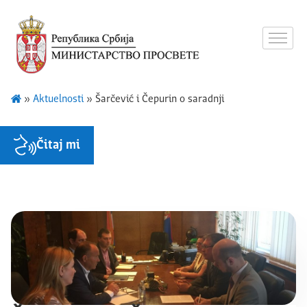
»
Aktuelnosti
»
Šarčević i Čepurin o saradnji
Čitaj mi