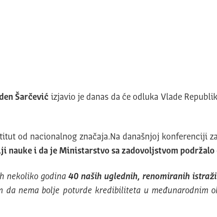
aden Šarčević
izjavio je danas da će odluka Vlade Republike
stitut od nacionalnog značaja.Na današnjoj konferenciji za
i nauke i da je Ministarstvo sa zadovoljstvom podržalo 
ih nekoliko godina
40 naših uglednih, renomiranih istraži
 da nema bolje potvrde kredibiliteta u međunarodnim okv