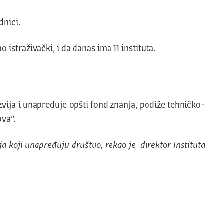
dnici.
 istraživački, i da danas ima 11 instituta.
zvija i unapređuje opšti fond znanja, podiže tehničko-
ova“.
ija koji unapređuju društvo, rekao je direktor Instituta