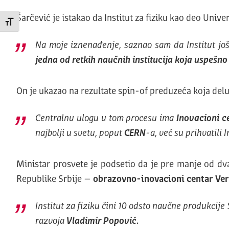
Šarčević je istakao da Institut za fiziku kao deo Un
Promeni veličinu slova
Na moje iznenađenje, saznao sam da Institut jo
jedna od retkih naučnih institucija koja
uspešno 
On je ukazao na rezultate spin-of preduzeća koja delu
Centralnu ulogu u tom procesu ima
Inovacioni ce
najbolji u svetu, poput
CERN
-a, već su prihvatili 
Ministar prosvete je podsetio da je pre manje od dv
Republike Srbije –
obrazovno-inovacioni centar Ve
Institut za fiziku čini 10 odsto naučne produkcije
razvoja
Vladimir Popović.