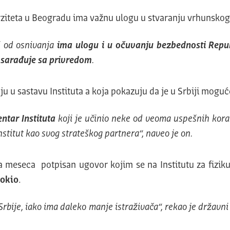
iverziteta u Beogradu ima važnu ulogu u stvaranju vrhunsk
š od osnivanja
ima ulogu i u očuvanju bezbednosti Repub
sarađuje sa privredom
.
ju u sastavu Instituta a koja pokazuju da je u Srbiji mogu
ntar Instituta
koji je učinio neke od veoma uspešnih kora
Institut kao svog strateškog partnera“, naveo je on.
a meseca potpisan ugovor kojim se na Institutu za fiziku
rokio
.
 Srbije, iako ima daleko manje istraživača“, rekao je držav