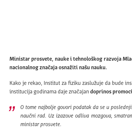
Ministar prosvete, nauke i tehnološkog razvoja Ml
nacionalnog značaja osnažiti našu nauku.
Kako je rekao, Institut za fiziku zaslužuje da bude in
institucija godinama daje značajan
doprinos promocij
O tome najbolje govori podatak da se u poslednj
naučni rad. Uz izazove odliva mozgova, smatram
ministar prosvete.