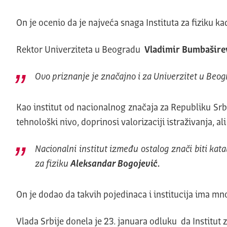
On je ocenio da je najveća snaga Instituta za fiziku k
Rektor Univerziteta u Beogradu
Vladimir Bumbašire
Ovo priznanje je značajno i za Univerzitet u Beogr
Kao institut od nacionalnog značaja za Republiku Srbi
tehnološki nivo, doprinosi valorizaciji istraživanja, a
Nacionalni institut između ostalog znači biti kata
za fiziku
Aleksandar Bogojević.
On je dodao da takvih pojedinaca i institucija ima mn
Vlada Srbije donela je 23. januara odluku da Institut z