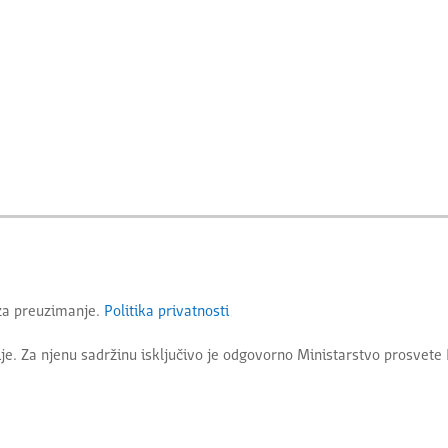
 za preuzimanje.
Politika privatnosti
je. Za njenu sadržinu isključivo je odgovorno
Ministarstvo prosvete 