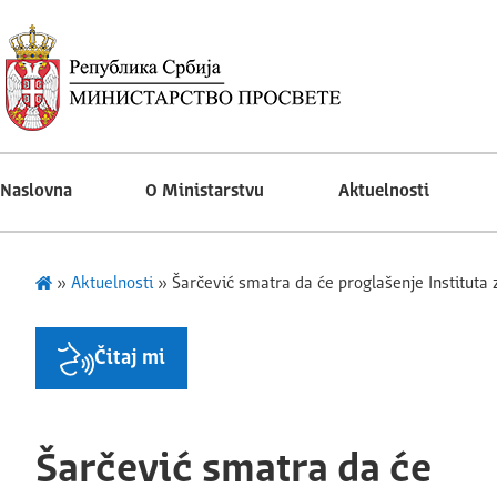
Naslovna
O Ministarstvu
Aktuelnosti
»
Aktuelnosti
»
Šarčević smatra da će proglašenje Instituta 
Čitaj mi
Šarčević smatra da će