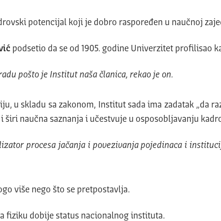
adrovski potencijal koji je dobro raspoređen u naučnoj zaje
vić
podsetio da se od 1905. godine Univerzitet profilisao kao
adu pošto je Institut naša članica, rekao je on.
ju, u skladu sa zakonom, Institut sada ima zadatak „da ra
li i širi naučna saznanja i učestvuje u osposobljavanju kadr
lizator procesa jačanja i povezivanja pojedinaca i instituc
ogo više nego što se pretpostavlja.
a fiziku dobije status nacionalnog instituta.