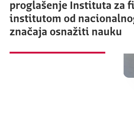
proglašenje Instituta za f
institutom od nacionalno
značaja osnažiti nauku