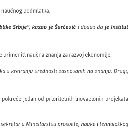
og naučnog podmlatka.
like Srbije“, kazao je Šarčević
i dodao da
je Institut
će primeniti naučna znanja za razvoj ekonomije.
ka u kreiranju vrednosti zasnovanih na znanju. Drugi,
 pokreće jedan od prioritetnih inovacionih projekata
ni sekretar u Ministarstvu prosvete, nauke i tehnološkog