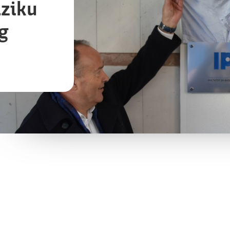
iziku
g