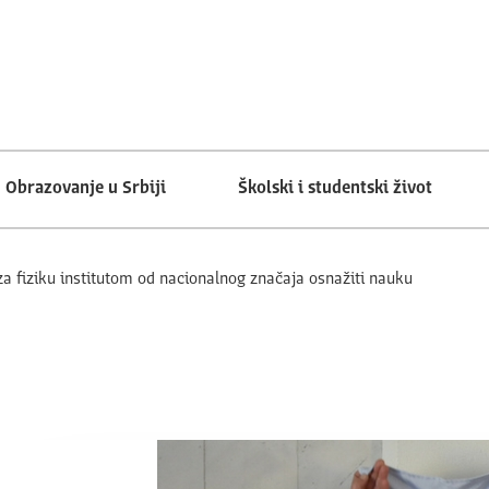
Obrazovanje u Srbiji
Školski i studentski život
za fiziku institutom od nacionalnog značaja osnažiti nauku