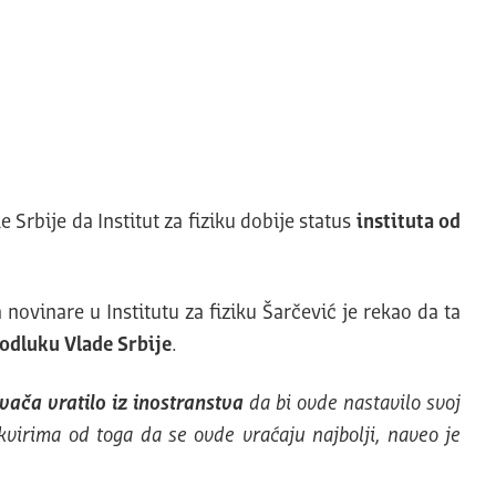
 Srbije da Institut za fiziku dobije status
instituta od
 novinare u Institutu za fiziku Šarčević je rekao da ta
odluku Vlade Srbije
.
vača vratilo iz inostranstva
da bi ovde nastavilo svoj
irima od toga da se ovde vraćaju najbolji, naveo je