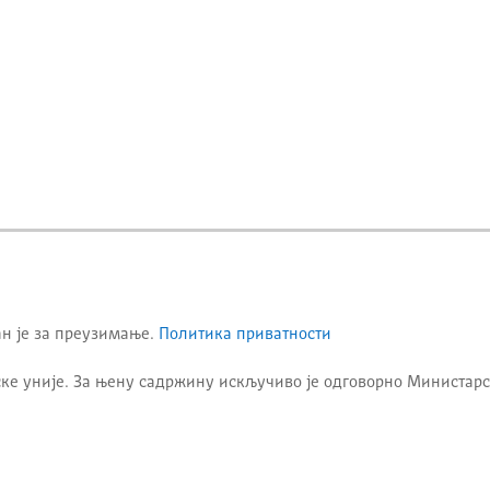
ан је за преузимање.
Политика приватности
ке уније. За њену садржину искључиво је одговорно
Министарс