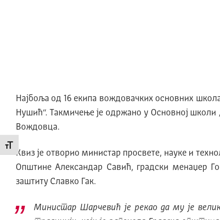
Најбоља од 16 екипа вождовачких основних школа,
Нушић“. Tакмичење је одржано у Основној школи 
Вождовца.
Промени величину слова
Квиз је отворио министар просвете, науке и тех
Општине Александар Савић, градски менаџер Гор
заштиту Славко Гак.
Министар Шарчевић је рекао да му је велик