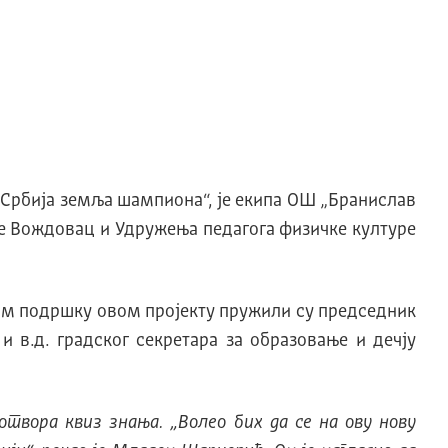
 „Србија земља шампиона“, је екипа ОШ „Бранислав
не Вождовац и Удружења педагога физичке културе
вом подршку овом пројекту пружили су председник
 в.д. градског секретара за образовање и дечју
твора квиз знања. „Волео бих да се на ову нову