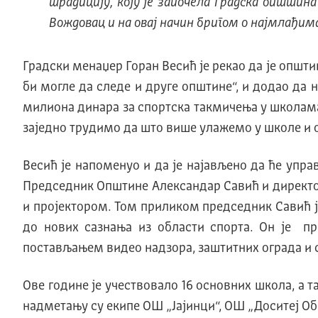
традицију, коју је започела Градска општина
Вождовац и на овај начин бригом о најмлађим
Градски менаџер Горан Весић је рекао да је општ
би могле да следе и друге општине“, и додао да 
милиона динара за спортска такмичења у школама.
заједно трудимо да што више улажемо у школе и о
Весић је напоменуо и да је најављено да ће упр
Председник Општине Александар Савић и директо
и пројектором. Том приликом председник Савић је
до нових сазнања из области спорта. Он је п
постављањем видео надзора, заштитних ограда и 
Ове године је учествовало 16 основних школа, а 
надметању су екипе ОШ „Јајинци“, ОШ „Доситеј Об