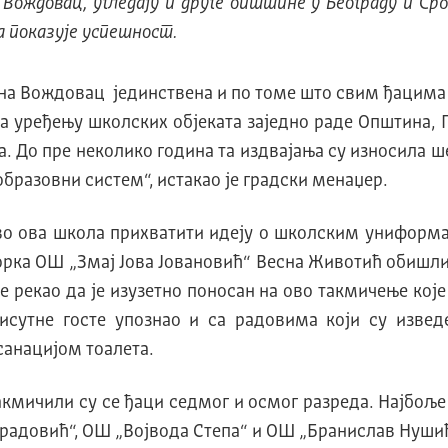
 Вождовац, угледају и друге општине у Београду и Срб
а показује успешност.
ина Вождовац јединствена и по томе што свим ђацима
на уређењу школских објеката заједно раде Општина, Г
 До пре неколико година та издвајања су износила ше
бразовни систем“, истакао је градски менаџер.
аво ова школа прихватити идеју о школским униформ
рка ОШ „Змај Јова Јовановић“ Весна Животић обишл
 рекао да је изузетно поносан на ово такмичење које
рисутне госте упознао и са радовима који су из
санацијом тоалета.
такмичили су се ђаци седмог и осмог разреда. Најбољ
радовић“, ОШ „Војвода Степа“ и ОШ „Бранислав Нушић“,