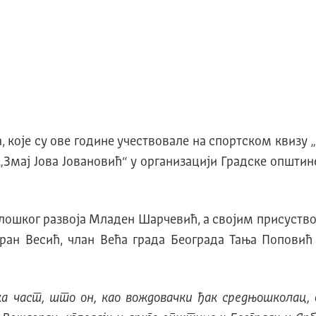
 које су ове године учествовале на спортском квизу
„Змај Јова Јовановић“ у организацији Градске општи
нолошког развоја Младен Шарчевић, а својим присуст
ан Весић, члан Већа града Београда Тања Попoвић и
а част, што он, као вождовачки ђак средњошколац, о