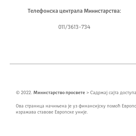
Телeфонска централа Mинистарства:
011/3613-734
© 2022.
Министарство просвете
> Садржај сајта доступ
Ова страница начињена је уз финансијску помоћ Европс
изражава ставове Европске уније.