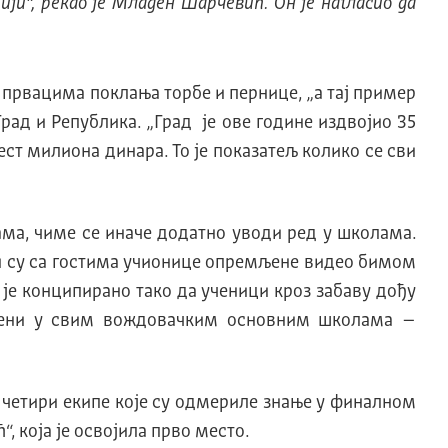
ији“, рекао је Младен Шарчевић. Он је нагласио да
 првацима поклања торбе и пернице, „а тај пример
рад и Република. „Град је ове године издвојио 35
ст милиона динара. То је показатељ колико се сви
ама, чиме се иначе додатно уводи ред у школама.
и су са гостима учионице опремљене видео бимом
 је конципирано тако да ученици кроз забаву дођу
ведени у свим вождовачким основним школама –
е четири екипе које су одмериле знање у финалном
 која је освојила прво место.