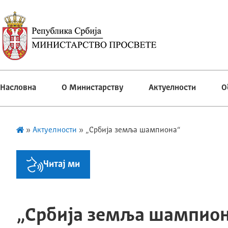
Насловна
О Министарству
Актуелности
О
»
Актуелности
»
„Србија земља шампиона“
Читај ми
„Србија земља шампио