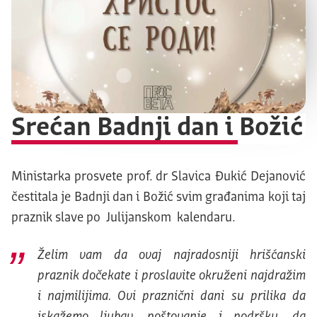
Srećan Badnji dan i Božić
Ministarka prosvete prof. dr Slavica Đukić Dejanović
čestitala je Badnji dan i Božić svim građanima koji taj
praznik slave po Julijanskom kalendaru.
Želim vam da ovaj najradosniji hrišćanski
praznik dočekate i proslavite okruženi najdražim
i najmilijima. Ovi praznični dani su prilika da
iskažemo ljubav, poštovanje i podršku, da