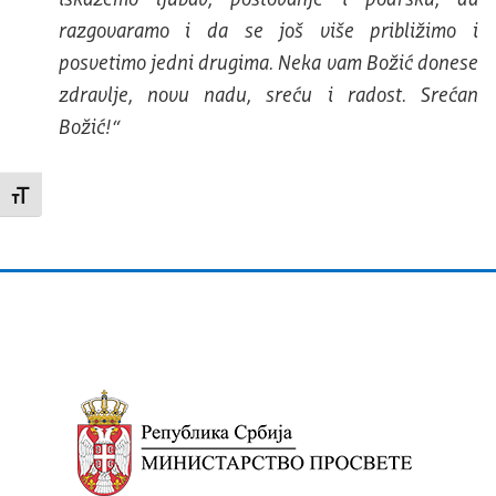
razgovaramo i da se još više približimo i
posvetimo jedni drugima. Neka vam Božić donese
zdravlje, novu nadu, sreću i radost. Srećan
Božić!“
Promeni veličinu slova