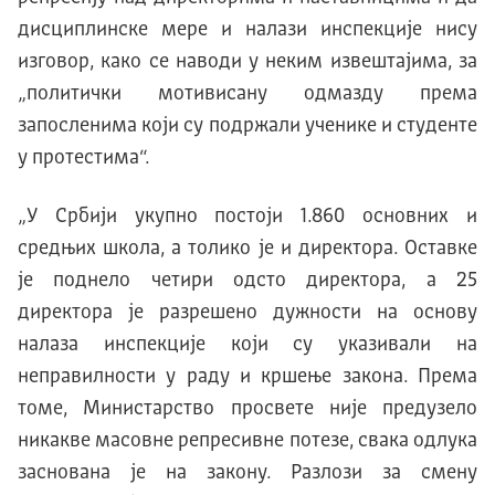
дисциплинске мере и налази инспекције нису
изговор, како се наводи у неким извештајима, за
„политички мотивисану одмазду према
запосленима који су подржали ученике и студенте
у протестима“.
„У Србији укупно постоји 1.860 основних и
средњих школа, а толико је и директора. Оставке
је поднело четири одсто директора, а 25
директора је разрешено дужности на основу
налаза инспекције који су указивали на
неправилности у раду и кршење закона. Према
томе, Министарство просвете није предузело
никакве масовне репресивне потезе, свака одлука
заснована је на закону. Разлози за смену