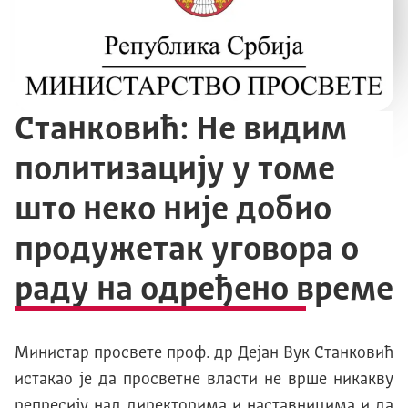
Станковић: Не видим
политизацију у томе
што неко није добио
продужетак уговора о
раду на одређено време
Министар просвете проф. др Дејан Вук Станковић
истакао је да просветне власти не врше никакву
репресију над директорима и наставницима и да