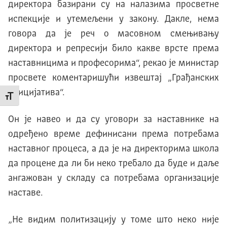
директора базирани су на налазима просветне
испекције и утемељени у закону. Дакле, нема
говора да је реч о масовном смењивању
директора и репресији било какве врсте према
наставницима и професорима“, рекао је министар
просвете коментаришући извештај „Грађанских
иницијатива“.
Промени величину слова
Он је навео и да су уговори за наставнике на
одређено време дефинисани према потребама
наставног процеса, а да је на директорима школа
да процене да ли би неко требало да буде и даље
ангажован у складу са потребама организације
наставе.
„Не видим политизацију у томе што неко није