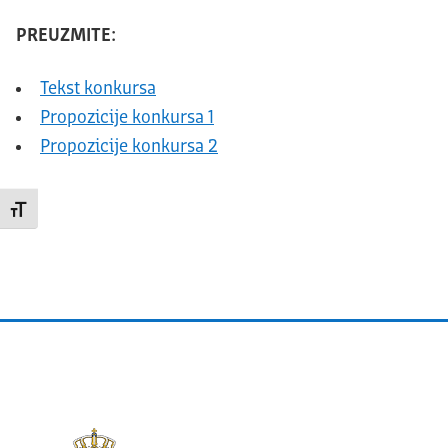
PREUZMITE:
Tekst konkursa
Propozicije konkursa 1
Propozicije konkursa 2
Promeni veličinu slova