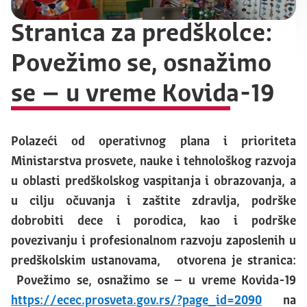
Stranica za predškolce:
Povežimo se, osnažimo
se – u vreme Kovida-19
Polazeći od operativnog plana i prioriteta
Ministarstva prosvete, nauke i tehnološkog razvoja
u oblasti predškolskog vaspitanja i obrazovanja, a
u cilju očuvanja i zaštite zdravlja, podrške
dobrobiti dece i porodica, kao i podrške
povezivanju i profesionalnom razvoju zaposlenih u
predškolskim ustanovama, otvorena je stranica:
Povežimo se, osnažimo se – u vreme Kovida-19
https://ecec.prosveta.gov.rs/?page_id=2090
na