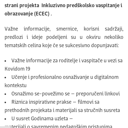
strani projekta Inkluzivno predškolsko vaspitanje i
obrazovanje (ECEC) .
Važne informacije, smernice, korisni sadržaji,
predlozi i ideje podeljeni su u okviru nekoliko
tematskih celina koje će se sukcesivno dopunjavati:
Važne informacije za roditelje i vaspitače u vezi sa
Kovidom 19
Učenje i profesionalno osnaživanje u digitalnom
kontekstu
Osnažimo se-povežimo se – preporučeni linkovi
Riznica inspirativne prakse – filmovi sa
prethodnih projekata i materijali sa stručnih susreta
U susret Godinama uzleta –
materijali o savremenim pedagoškim pristupima