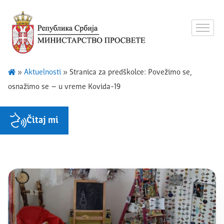
»
Aktuelnosti
»
Stranica za predškolce: Povežimo se,
osnažimo se – u vreme Kovida-19
Čitaj mi