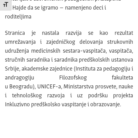
Promeni veličinu slova
Hajde da se igramo – namenjeno deci i
roditeljima
Stranica je nastala razvija se kao rezultat
umrežavanja i zajedničkog delovanja strukovnih
udruženja medicinskih sestara-vaspitača, vaspitača,
stručnih saradnika i saradnika predškolskih ustanova
Srbije, akademske zajednice (Instituta za pedagogiju i
andragogiju Filozofskog fakulteta
u Beogradu), UNICEF-a, Ministarstva prosvete, nauke
i tehnološkog razvoja i uz podršku projekta
Inkluzivno predškolsko vaspitanje i obrazovanje.