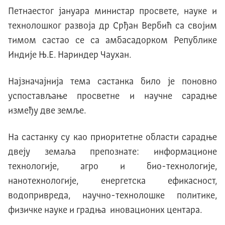
Петнаестог јануара министар просвете, науке и
технолошког развоја др Срђан Вербић са својим
тимом састао се са амбасадорком Републике
Индије Њ.Е. Нариндер Чаухан.
Најзначајнија тема састанка било је поновно
успостављање просветне и научне сарадње
између две земље.
На састанку су као приоритетне области сарадње
двеју земаља препознате: информационе
технологије, агро и био-технологије,
нанотехнологије, енергетска ефикасност,
водопривреда, научно-технолошке политике,
физичке науке и градња иновационих центара.