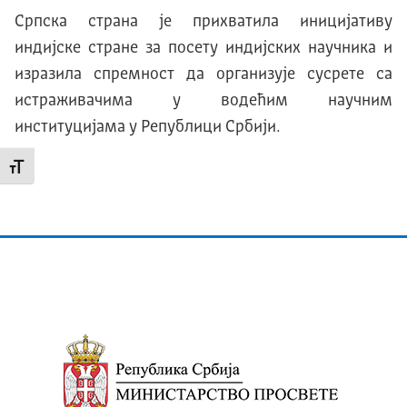
Српска страна је прихватила иницијативу
индијске стране за посету индијских научника и
изразила спремност да организује сусрете са
истраживачима у водећим научним
институцијама у Републици Србији.
Промени величину слова