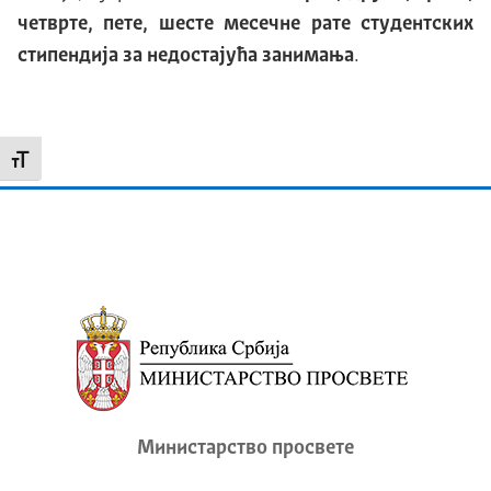
четврте, пете, шесте месечне рате студентских
стипендија за недостајућа занимања
.
Промени величину слова
Министарство просвете