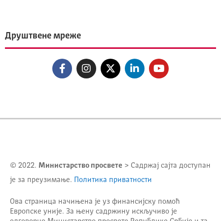
Друштвене мреже
© 2022.
Министарство просвете
> Садржај сајта доступан
је за преузимање.
Политика приватности
Ова страница начињена је уз финансијску помоћ
Европске уније. За њену садржину искључиво је