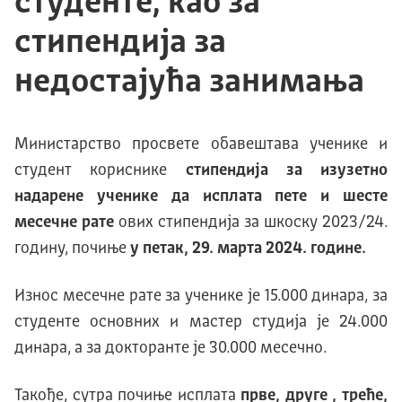
студенте, као за
стипендија за
недостајућа занимања
Министарство просвете обавештава ученике и
студент кориснике
стипендија за изузетно
надарене ученике да исплата пете и шесте
месечне рате
ових стипендија за шкоску 2023/24.
годину, почиње
у петак, 29. марта 2024. године.
Износ месечне рате за ученике је 15.000 динара, за
студенте основних и мастер студија је 24.000
динара, а за докторанте је 30.000 месечно.
Такође, сутра почиње исплата
прве, друге , треће,